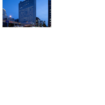
【広島空港発】滞在中JR乗り放題
の札幌・小樽パス付で人気の札
幌・小樽をぶらり旅。JALで行く
☆ANAクラウンプラザホテル札幌
に泊まる2泊3日
95,500円～219,900円
旅行企画実施
札幌通運株式会社
sapporo experss co.,ltd.
観光庁長官登録旅行業第225号