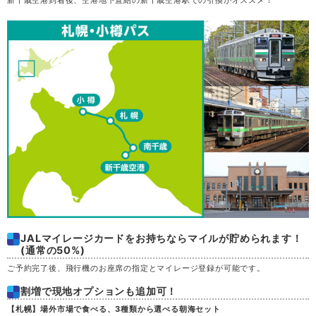
新千歳空港到着後、空港地下直結の新千歳空港駅での引換がオススメ！
木
20
金
21
土
22
日
23
月
24
火
25
水
26
JALマイレージカードをお持ちならマイルが貯められます！
(通常の50%)
木
27
ご予約完了後、飛行機のお座席の指定とマイレージ登録が可能です。
割増で現地オプションも追加可！
金
28
【札幌】場外市場で食べる、3種類から選べる朝海セット