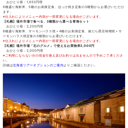
おひとり様：1,650円増
6種盛り海鮮丼、5種のお刺身定食、ほっけ焼き定食の3種類からお選びいただけ
土
29
ます。
※仕入れによりメニュー内容が一部変更になる場合がございます。
【札幌】場外市場で食べる、3種類から選べる青海セット
日
30
おひとり様：2,200円増
8種盛り海鮮丼、サーモンハラス焼＋4種のお刺身定食、銀だら西京味噌焼＋サ
ーモンハラス焼定食の3種類からお選びいただけます。
月
31
※仕入れによりメニュー内容が一部変更になる場合がございます。
【札幌】場外市場「北のグルメ」で使えるお買物券2,000円
おひとり様：2,000円増
※ご利用にならない分の現金引換え及びお釣りは出ませんので予めご了承くださ
い。
詳細は
北海道ツアーオプションのご案内
よりご確認ください。