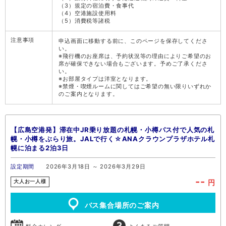
（3）規定の宿泊費・食事代
（4）空港施設使用料
（5）消費税等諸税
注意事項
申込画面に移動する前に、このページを保存してくださ
い。
※飛行機のお座席は、予約状況等の理由によりご希望のお
席が確保できない場合もございます。予めご了承くださ
い。
※お部屋タイプは洋室となります。
※禁煙・喫煙ルームに関してはご希望の無い限りいずれか
のご案内となります。
【広島空港発】滞在中JR乗り放題の札幌・小樽パス付で人気の札
幌・小樽をぶらり旅。JALで行く☆ANAクラウンプラザホテル札
幌に泊まる2泊3日
設定期間
2026年3月18日 ～ 2026年3月29日
--
円
大人お一人様
バス集合場所のご案内