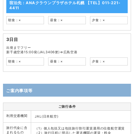
宿泊先：ANAクラウンプラザホテル札幌 【TEL】011-221-
4411
朝食：×
昼食：×
夕食：×
3日目
出発までフリー
新千歳空港15:00発(JAL3406便)⇒広島空港
朝食：×
昼食：×
夕食：×
ご案内事項等
ご旅行条件
利用交通機関
JAL(日本航空)
旅行代金に含
（1）個人包括又は包括旅行割引運賃適用の往復航空運賃
まれるもの
（2）旅行日程に明示した運送機関の運賃・料金