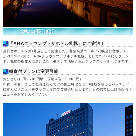
「ANAクラウンプラザホテル札幌」にご宿泊！
全日空ホテルズ第1号店として誕生した、老舗高層ホテル「札幌全日空ホテル」
が2017年12月に「ANAクラウンプラザホテル札幌」として2017年にリブラン
ド。札幌の街並みに溶け込む、モダンで洗練されたアップスケールホテルです。
朝食付プランに変更可能
おひとり様1回2,700円増（現地申込：3,200円）
和食、洋食、そして北海道ならではの郷土料理など80種類を超えるバラエティ
に富んだメニューをブッフェ形式でご提供いたします。目の前で仕上げる実演メ
ニューをお楽しみください。