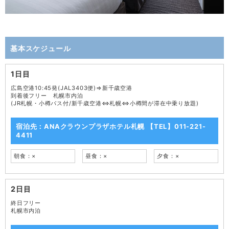
基本スケジュール
1日目
広島空港10:45発(JAL3403便)⇒新千歳空港
到着後フリー 札幌市内泊
(JR札幌・小樽パス付/新千歳空港⇔札幌⇔小樽間が滞在中乗り放題)
宿泊先：ANAクラウンプラザホテル札幌 【TEL】011-221-
4411
朝食：×
昼食：×
夕食：×
2日目
終日フリー
札幌市内泊