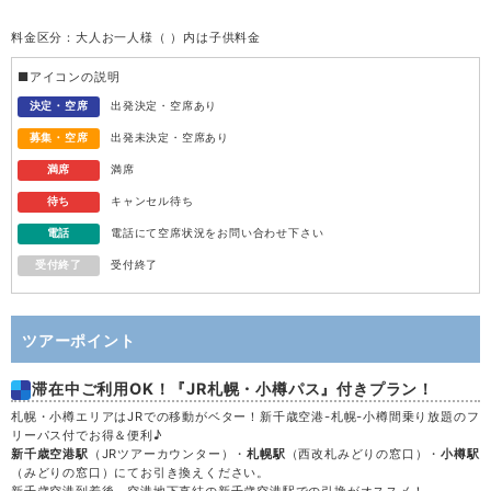
料金区分：大人お一人様（ ）内は子供料金
水
12
■アイコンの説明
木
13
決定・空席
出発決定・空席あり
募集・空席
出発未決定・空席あり
金
14
満席
満席
待ち
キャンセル待ち
土
15
電話
電話にて空席状況をお問い合わせ下さい
受付終了
受付終了
日
16
月
17
ツアーポイント
滞在中ご利用OK！『JR札幌・小樽パス』付きプラン！
火
18
札幌・小樽エリアはJRでの移動がベター！新千歳空港-札幌-小樽間乗り放題のフ
リーパス付でお得＆便利♪
水
19
新千歳空港駅
（JRツアーカウンター）・
札幌駅
（西改札みどりの窓口）・
小樽駅
（みどりの窓口）にてお引き換えください。