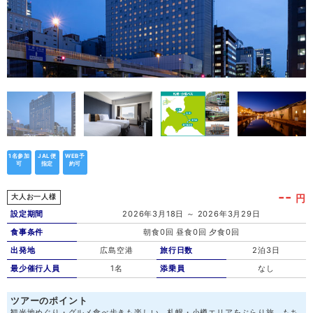
1名参加
JAL便
WEB予
可
指定
約可
--
円
大人お一人様
設定期間
2026年3月18日 ～ 2026年3月29日
食事条件
朝食0回 昼食0回 夕食0回
出発地
広島空港
旅行日数
2泊3日
最少催行人員
1名
添乗員
なし
ツアーのポイント
観光地めぐり・グルメ食べ歩きも楽しい、札幌・小樽エリアをぶらり旅。もち