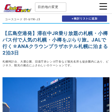
目的地の変更
+検討リストに追加
コースコード 01-b11K-J3
【広島空港発】滞在中JR乗り放題の札幌・小樽
パス付で人気の札幌・小樽をぶらり旅。JALで
行く☆ANAクラウンプラザホテル札幌に泊まる
2泊3日
札幌時計台、大通公園、旧道庁赤レンガ庁舎など観光名所も徒歩圏内にあり、ビ
ジネス、観光の拠点にふさわしいロケーションです。