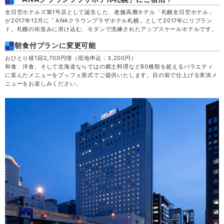
全日空ホテルズ第1号店として誕生した、老舗高層ホテル「札幌全日空ホテル」
が2017年12月に「ANAクラウンプラザホテル札幌」として2017年にリブラン
ド。札幌の街並みに溶け込む、モダンで洗練されたアップスケールホテルです。
朝食付プランに変更可能
おひとり様1回2,700円増（現地申込：3,200円）
和食、洋食、そして北海道ならではの郷土料理など80種類を超えるバラエティ
に富んだメニューをブッフェ形式でご提供いたします。目の前で仕上げる実演メ
ニューをお楽しみください。