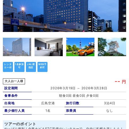
レンタ
1名参加
JAL便
WEB予
カー付
可
指定
約可
--
円
大人お一人様
設定期間
2026年3月19日 ～ 2026年3月28日
食事条件
朝食0回 昼食0回 夕食0回
出発地
広島空港
旅行日数
3泊4日
最少催行人員
1名
添乗員
なし
ツアーのポイント
やっぱり便利！全車ナビ＆ETC装備のレンタカーで、自由に札幌を楽しもう！