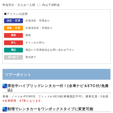
料金区分：大人お一人様（ ）内は子供料金
水
12
■アイコンの説明
木
13
決定・空席
出発決定・空席あり
募集・空席
出発未決定・空席あり
金
14
満席
満席
待ち
キャンセル待ち
土
15
電話
電話にて空席状況をお問い合わせ下さい
受付終了
受付終了
日
16
月
17
ツアーポイント
滞在中ハイブリッドレンタカー付！(全車ナビ＆ETC付/免責
火
18
込)
車種：ノートe-POWER、フィットe:HEV他(車種指定不可) 乗車定員：5名様
水
19
※全車禁煙・AT車となります。
割増でレンタカーをワンボックスタイプに変更可能
木
20