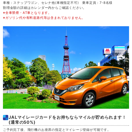
車種：ステップワゴン、セレナ他(車種指定不可) 乗車定員：7-8名様
割増金額の詳細はカレンダー内からご確認ください。
※全車禁煙・AT車となります。
金
21
※ガソリン代や有料道路代等は含まれておりません。
土
22
日
23
月
24
火
25
水
26
木
27
JALマイレージカードをお持ちならマイルが貯められます！
(通常の50%)
金
28
ご予約完了後、飛行機のお座席の指定とマイレージ登録が可能です。