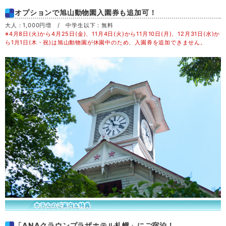
土
29
オプションで旭山動物園入園券も追加可！
大人：1,000円増 / 中学生以下：無料
※4月8日(火)から4月25日(金)、11月4日(火)から11月10日(月)、12月31日(水)か
日
30
ら1月1日(木・祝)は旭山動物園が休園中のため、入園券を追加できません。
月
31
「ANAクラウンプラザホテル札幌」にご宿泊！