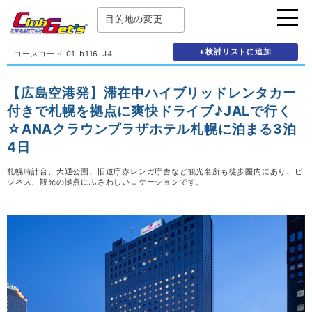
目的地の変更
+検討リストに追加
コースコード 01-b116-J4
【広島空港発】滞在中ハイブリッドレンタカー
付きで札幌を拠点に爽快ドライブ♪JALで行く
☆ANAクラウンプラザホテル札幌に泊まる3泊
4日
札幌時計台、大通公園、旧道庁赤レンガ庁舎など観光名所も徒歩圏内にあり、ビ
ジネス、観光の拠点にふさわしいロケーションです。