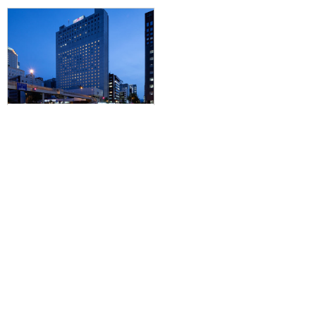
【広島空港発】滞在中ハイブリッ
ドレンタカー付きで札幌を拠点に
爽快ドライブ♪JALで行く☆ANA
クラウンプラザホテル札幌に泊ま
る3泊4日
101,700円～261,500円
旅行企画実施
札幌通運株式会社
sapporo experss co.,ltd.