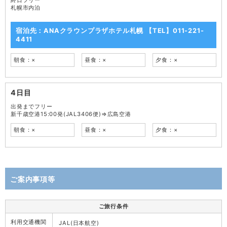
終日フリー
札幌市内泊
宿泊先：ANAクラウンプラザホテル札幌 【TEL】011-221-
4411
朝食：×
昼食：×
夕食：×
4日目
出発までフリー
新千歳空港15:00発(JAL3406便)⇒広島空港
朝食：×
昼食：×
夕食：×
ご案内事項等
ご旅行条件
利用交通機関
JAL(日本航空)