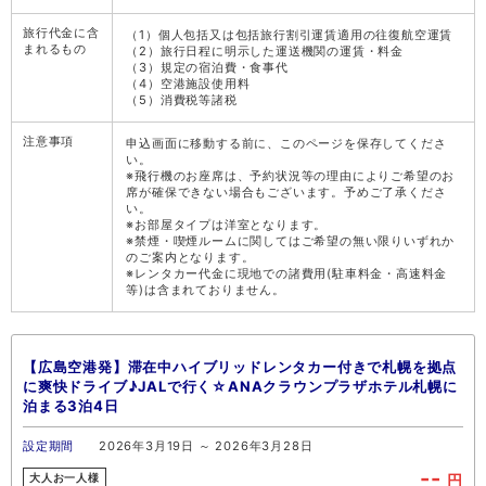
旅行代金に含
（1）個人包括又は包括旅行割引運賃適用の往復航空運賃
まれるもの
（2）旅行日程に明示した運送機関の運賃・料金
（3）規定の宿泊費・食事代
（4）空港施設使用料
（5）消費税等諸税
注意事項
申込画面に移動する前に、このページを保存してくださ
い。
※飛行機のお座席は、予約状況等の理由によりご希望のお
席が確保できない場合もございます。予めご了承くださ
い。
※お部屋タイプは洋室となります。
※禁煙・喫煙ルームに関してはご希望の無い限りいずれか
のご案内となります。
※レンタカー代金に現地での諸費用(駐車料金・高速料金
等)は含まれておりません。
【広島空港発】滞在中ハイブリッドレンタカー付きで札幌を拠点
に爽快ドライブ♪JALで行く☆ANAクラウンプラザホテル札幌に
泊まる3泊4日
設定期間
2026年3月19日 ～ 2026年3月28日
--
円
大人お一人様