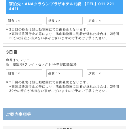
宿泊先：ANAクラウンプラザホテル札幌 【TEL】011-221-
4411
朝食：×
昼食：×
夕食：×
2日目の昼食は旭山動物園にて自由昼食となります。
※高速道路通行止め等により、旭山動物園に到着が遅れた場合は、2時間
30分の滞在が出来ない事がございますので予めご了承ください。
3日目
出発までフリー
新千歳空港(フライトセレクト)⇒中部国際空港
朝食：×
昼食：×
夕食：×
2日目の昼食は旭山動物園にて自由昼食となります。
※高速道路通行止め等により、旭山動物園に到着が遅れた場合は、2時間
30分の滞在が出来ない事がございますので予めご了承ください。
ご案内事項等