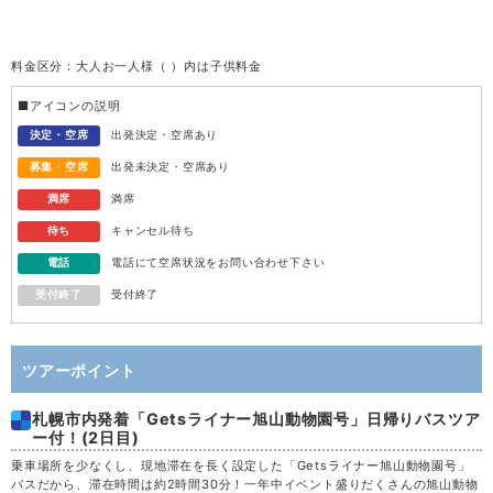
火
11
料金区分：大人お一人様（ ）内は子供料金
水
12
■アイコンの説明
木
13
決定・空席
出発決定・空席あり
募集・空席
出発未決定・空席あり
金
14
満席
満席
待ち
キャンセル待ち
土
15
電話
電話にて空席状況をお問い合わせ下さい
受付終了
受付終了
日
16
月
17
ツアーポイント
札幌市内発着「Getsライナー旭山動物園号」日帰りバスツア
火
18
ー付！(2日目)
乗車場所を少なくし、現地滞在を長く設定した「Getsライナー旭山動物園号」
水
19
バスだから、滞在時間は約2時間30分！一年中イベント盛りだくさんの旭山動物