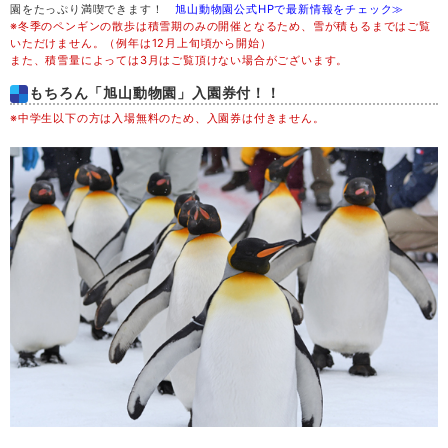
園をたっぷり満喫できます！
旭山動物園公式HPで最新情報をチェック≫
※冬季のペンギンの散歩は積雪期のみの開催となるため、雪が積もるまではご覧
木
20
いただけません。（例年は12月上旬頃から開始）
また、積雪量によっては3月はご覧頂けない場合がございます。
金
21
もちろん「旭山動物園」入園券付！！
※中学生以下の方は入場無料のため、入園券は付きません。
土
22
日
23
月
24
火
25
水
26
木
27