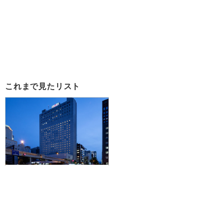
これまで見たリスト
【中部国際空港発】旭山動物園＆
美瑛青い池バスツアー付！JALで
行く☆JR札幌駅から徒歩7分！札
幌の街並みに溶け込む、モダンで
洗練された空間。ANAクラウンプ
ラザホテル札幌に泊まる2泊3日
60,700円～150,600円