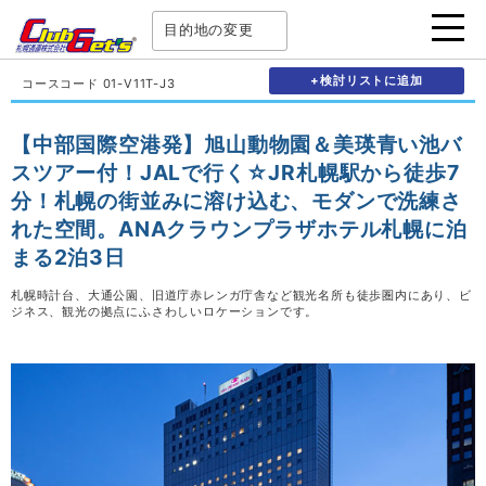
目的地の変更
+検討リストに追加
コースコード 01-V11T-J3
【中部国際空港発】旭山動物園＆美瑛青い池バ
スツアー付！JALで行く☆JR札幌駅から徒歩7
分！札幌の街並みに溶け込む、モダンで洗練さ
れた空間。ANAクラウンプラザホテル札幌に泊
まる2泊3日
札幌時計台、大通公園、旧道庁赤レンガ庁舎など観光名所も徒歩圏内にあり、ビ
ジネス、観光の拠点にふさわしいロケーションです。