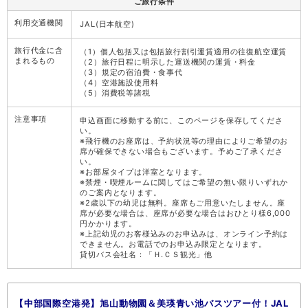
ご旅行条件
利用交通機関
JAL(日本航空)
旅行代金に含
（1）個人包括又は包括旅行割引運賃適用の往復航空運賃
まれるもの
（2）旅行日程に明示した運送機関の運賃・料金
（3）規定の宿泊費・食事代
（4）空港施設使用料
（5）消費税等諸税
注意事項
申込画面に移動する前に、このページを保存してくださ
い。
※飛行機のお座席は、予約状況等の理由によりご希望のお
席が確保できない場合もございます。予めご了承くださ
い。
※お部屋タイプは洋室となります。
※禁煙・喫煙ルームに関してはご希望の無い限りいずれか
のご案内となります。
※2歳以下の幼児は無料。座席もご用意いたしません。座
席が必要な場合は、座席が必要な場合はおひとり様6,000
円かかります。
※上記幼児のお客様込みのお申込みは、オンライン予約は
できません。お電話でのお申込み限定となります。
貸切バス会社名：「Ｈ.ＣＳ観光」他
【中部国際空港発】旭山動物園＆美瑛青い池バスツアー付！JAL