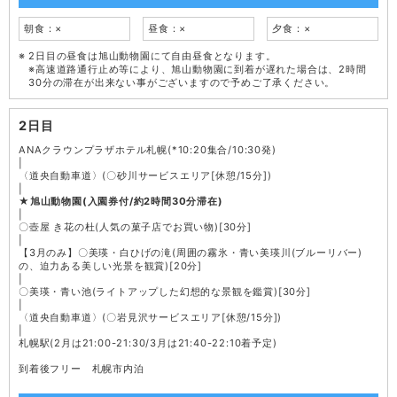
朝食：×
昼食：×
夕食：×
2日目の昼食は旭山動物園にて自由昼食となります。
※高速道路通行止め等により、旭山動物園に到着が遅れた場合は、2時間
30分の滞在が出来ない事がございますので予めご了承ください。
2日目
ANAクラウンプラザホテル札幌(*10:20集合/10:30発)
|
〈道央自動車道〉(〇砂川サービスエリア[休憩/15分])
|
★旭山動物園(入園券付/約2時間30分滞在)
|
〇壺屋 き花の杜(人気の菓子店でお買い物)[30分]
|
【3月のみ】〇美瑛・白ひげの滝(周囲の霧氷・青い美瑛川(ブルーリバー)
の、迫力ある美しい光景を観賞)[20分]
|
〇美瑛・青い池(ライトアップした幻想的な景観を鑑賞)[30分]
|
〈道央自動車道〉(〇岩見沢サービスエリア[休憩/15分])
|
札幌駅(2月は21:00-21:30/3月は21:40-22:10着予定)
到着後フリー 札幌市内泊