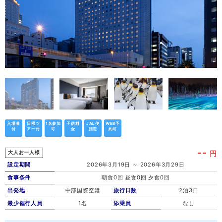
入場券
日帰ツ
1名参加
子供料
JAL便
WEB予
付
アー付
可
金
指定
約可
--
円
大人お一人様
設定期間
2026年3月19日 ～ 2026年3月29日
食事条件
朝食0回 昼食0回 夕食0回
出発地
中部国際空港
旅行日数
2泊3日
最少催行人員
1名
添乗員
なし