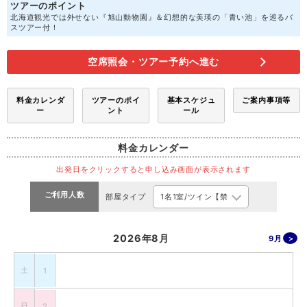
ツアーのポイント
北海道観光では外せない『旭山動物園』＆幻想的な美瑛の「青い池」を巡るバ
スツアー付！
空席照会・ツアー予約へ進む
料金カレンダ
ツアーのポイ
基本スケジュ
ご案内事項等
ー
ント
ール
料金カレンダー
出発日をクリックすると申し込み画面が表示されます
ご利用人数
部屋タイプ
2026年8月
9月
土
1
日
2