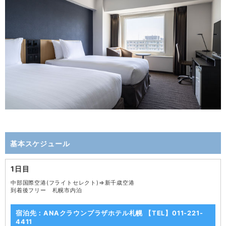
基本スケジュール
1日目
中部国際空港(フライトセレクト)⇒新千歳空港
到着後フリー 札幌市内泊
宿泊先：ANAクラウンプラザホテル札幌 【TEL】011-221-
4411