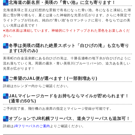
北海道の新名所・美瑛の『青い池』に立ち寄ります！
金
28
北海道美瑛と言えば幻想的な景観で有名になった青い池。冬になると凍結した湖
面に雪が降り積もり、夏とは違った神秘的な光景が広がります。さらに冬限定で
土
29
ライトアップが行われ、純白の”青い池”をロマンチックに彩り、冬ならではの美
しい光景は必見です！
※池の水面は凍結しています。神秘的にライトアップされた景色をお楽しみくだ
日
30
さい。
冬季は美瑛の隠れた絶景スポット「白ひげの滝」も立ち寄り
月
31
ます(3月のみ)
美瑛町の白金温泉郷にある白ひげの滝は、十勝岳連峰の地下水が白ひげのように
流れ落ちていく滝。周囲の霧氷・青い美瑛川(ブルーリバー)の、迫力ある美しい
光景が広がります！
ご希望のJAL便が選べます！(一部割増あり)
詳細はカレンダー内からご確認ください。
JALマイレージカードをお持ちならマイルが貯められます！
(通常の50%)
ご予約完了後、飛行機のお座席の指定とマイレージ登録が可能です。
オプションでJR札幌フリーパス、道央フリーパスも追加可！
詳細は
JRフリーパスのご案内
よりご確認ください。