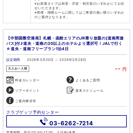
※お部屋タイプは和室・洋室・和洋室のいずれかにてお任
せいただきます。
※禁煙・喫煙ルームに関してはご希望の無い限りいずれか
のご案内となります。
【中部国際空港発】札幌・函館エリアのJR乗り放題の[道南周遊
パス]付♪道央・道南の20以上のホテルより選択可！JALで行く
☆道央・道南フリープラン1泊4日
設定期間
2026年3月20日 ～ 2026年3月28日
--
円
大人お一人様
料金カレンダー
よくあるご質問
ツアーポイント
基本スケジュール
ご案内事項等
クラブゲッツ予約センター
03-6262-7214
営業時間：平日/10:00-17:00 土日祝/休業