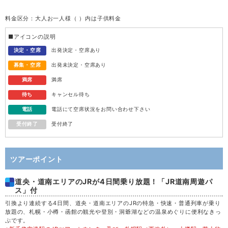
料金区分：大人お一人様（ ）内は子供料金
水
12
■アイコンの説明
木
13
決定・空席
出発決定・空席あり
募集・空席
出発未決定・空席あり
金
14
満席
満席
待ち
キャンセル待ち
土
15
電話
電話にて空席状況をお問い合わせ下さい
受付終了
受付終了
日
16
月
17
ツアーポイント
道央・道南エリアのJRが4日間乗り放題！「JR道南周遊パ
火
18
ス」付
引換より連続する4日間、道央・道南エリアのJRの特急・快速・普通列車が乗り
水
19
放題の、札幌・小樽・函館の観光や登別・洞爺湖などの温泉めぐりに便利なきっ
ぷです。