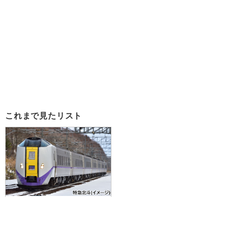
これまで見たリスト
【中部国際空港発】札幌・函館エ
リアのJR乗り放題の[道南周遊パ
ス]付♪道央・道南の20以上のホテ
ルより選択可！JALで行く☆道