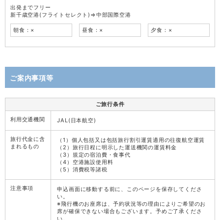
出発までフリー
新千歳空港(フライトセレクト)⇒中部国際空港
朝食：×
昼食：×
夕食：×
ご案内事項等
ご旅行条件
利用交通機関
JAL(日本航空)
旅行代金に含
（1）個人包括又は包括旅行割引運賃適用の往復航空運賃
まれるもの
（2）旅行日程に明示した運送機関の運賃料金
（3）規定の宿泊費・食事代
（4）空港施設使用料
（5）消費税等諸税
注意事項
申込画面に移動する前に、このページを保存してくださ
い。
※飛行機のお座席は、予約状況等の理由によりご希望のお
席が確保できない場合もございます。予めご了承くださ
い。