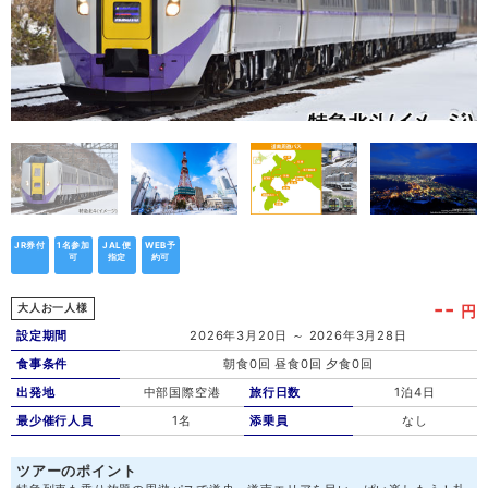
JR券付
1名参加
JAL便
WEB予
可
指定
約可
--
円
大人お一人様
設定期間
2026年3月20日 ～ 2026年3月28日
食事条件
朝食0回 昼食0回 夕食0回
出発地
中部国際空港
旅行日数
1泊4日
最少催行人員
1名
添乗員
なし
ツアーのポイント