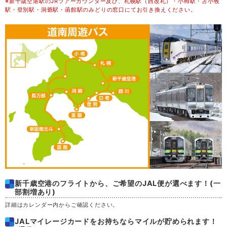
※新千歳空港駅のJRツアーカウンター及び、札幌駅（西改札）・小樽駅・苫小牧
木
20
駅・登別駅・洞爺駅・函館駅のみどりの窓口にてお引き換えください。
金
21
土
22
日
23
月
24
火
25
水
26
新千歳空港のフライトから、ご希望のJAL便が選べます！(一
部割増あり)
木
27
詳細はカレンダー内からご確認ください。
金
28
JALマイレージカードをお持ちならマイルが貯められます！