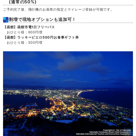
(通常の50%)
ご予約完了後、飛行機のお座席の指定とマイレージ登録が可能です。
土
29
割増で現地オプションも追加可！
日
30
【函館】函館市電1日フリーパス
おひとり様：600円増
【函館】ラッキーピエロ500円お食事ギフト券
月
31
おひとり様：500円増