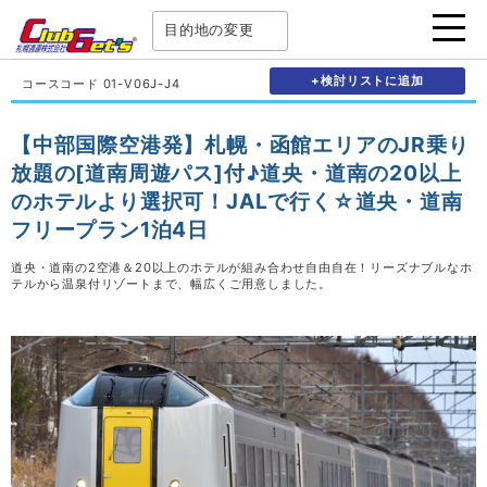
目的地の変更
+検討リストに追加
コースコード 01-V06J-J4
【中部国際空港発】札幌・函館エリアのJR乗り
放題の[道南周遊パス]付♪道央・道南の20以上
のホテルより選択可！JALで行く☆道央・道南
フリープラン1泊4日
道央・道南の2空港＆20以上のホテルが組み合わせ自由自在！リーズナブルなホ
テルから温泉付リゾートまで、幅広くご用意しました。