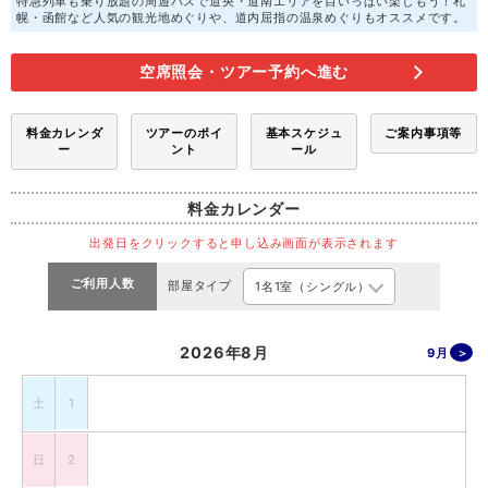
特急列車も乗り放題の周遊パスで道央・道南エリアを目いっぱい楽しもう！札
幌・函館など人気の観光地めぐりや、道内屈指の温泉めぐりもオススメです。
空席照会・ツアー予約へ進む
料金カレンダ
ツアーのポイ
基本スケジュ
ご案内事項等
ー
ント
ール
料金カレンダー
出発日をクリックすると申し込み画面が表示されます
ご利用人数
部屋タイプ
2026年8月
9月
土
1
日
2