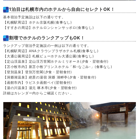
1泊目は札幌市内のホテルから自由にセレクトOK！
基本宿泊予定施設は以下の通りです。
【札幌駅周辺】ホテル京阪札幌
(食事なし)
【すすきの周辺】ホテルロンシャンサッポロ
(食事なし)
割増でホテルのランクアップもOK！
ランクアップ宿泊予定施設の一例は以下の通りです。
【札幌駅周辺】ANAクラウンプラザホテル札幌
(食事なし)
【大通公園周辺】札幌ビューホテル大通公園
(食事なし)
【定山渓温泉】定山渓万世閣ホテルミリオーネ
(夕食・翌朝食付)
【苫小牧市内】新苫小牧プリンスホテル「和-なごみ-」
(食事なし)
【登別温泉】登別万世閣
(夕食・翌朝食付)
【洞爺湖温泉】絶景の湯宿 洞爺 湖畔亭
(夕食・翌朝食付)
【函館市内】ラビスタ函館ベイ
(翌朝食付)
【湯の川温泉】湯元 啄木亭
(夕食・翌朝食付)
詳細はカレンダー内からご確認ください 。