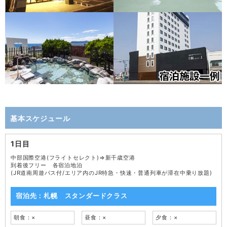
基本スケジュール
1日目
中部国際空港(フライトセレクト)⇒新千歳空港
到着後フリー 各宿泊地泊
(JR道南周遊パス付/エリア内のJR特急・快速・普通列車が滞在中乗り放題)
宿泊先：札幌 スタンダードクラス
朝食：×
昼食：×
夕食：×