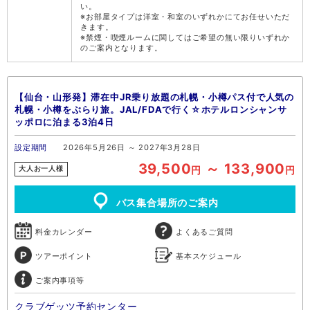
い。
※お部屋タイプは洋室・和室のいずれかにてお任せいただ
きます。
※禁煙・喫煙ルームに関してはご希望の無い限りいずれか
のご案内となります。
【仙台・山形発】滞在中JR乗り放題の札幌・小樽パス付で人気の
札幌・小樽をぶらり旅。JAL/FDAで行く☆ホテルロンシャンサ
ッポロに泊まる3泊4日
設定期間
2026年5月26日 ～ 2027年3月28日
39,500
～ 133,900
円
円
大人お一人様
バス集合場所のご案内
料金カレンダー
よくあるご質問
ツアーポイント
基本スケジュール
ご案内事項等
クラブゲッツ予約センター