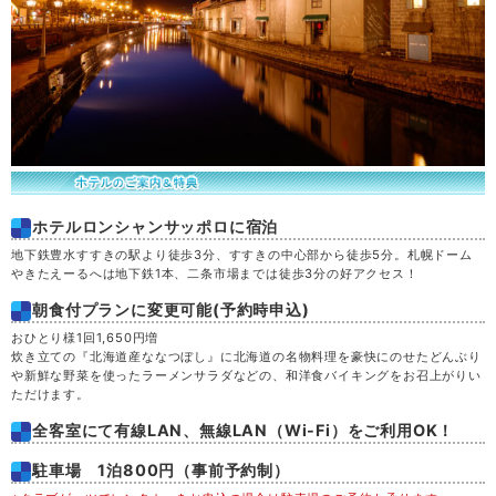
ホテルロンシャンサッポロに宿泊
地下鉄豊水すすきの駅より徒歩3分、すすきの中心部から徒歩5分。札幌ドーム
やきたえーるへは地下鉄1本、二条市場までは徒歩3分の好アクセス！
朝食付プランに変更可能(予約時申込)
おひとり様1回1,650円増
炊き立ての『北海道産ななつぼし』に北海道の名物料理を豪快にのせたどんぶり
や新鮮な野菜を使ったラーメンサラダなどの、和洋食バイキングをお召上がりい
ただけます。
全客室にて有線LAN、無線LAN（Wi-Fi）をご利用OK！
駐車場 1泊800円（事前予約制）