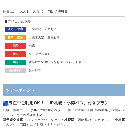
終了
料金区分：大人お一人様（ ）内は子供料金
受付
76,600
水
12
円
(61,500円)
終了
■アイコンの説明
受付
81,700
木
13
決定・空席
出発決定・空席あり
円
(65,200円)
終了
募集・空席
出発未決定・空席あり
98,000
金
14
満席
円
(77,200円)
満席
満席
待ち
キャンセル待ち
82,300
土
15
満席
円
(65,100円)
電話
電話にて空席状況をお問い合わせ下さい
受付終了
受付終了
88,500
日
16
満席
円
(69,200円)
70,700
月
17
満席
円
(55,900円)
ツアーポイント
滞在中ご利用OK！『JR札幌・小樽パス』付きプラン！
70,700
火
18
満席
円
(55,900円)
札幌・小樽エリアはJRでの移動がベター！新千歳空港-札幌-小樽間乗り放題のフ
リーパス付でお得＆便利♪
71,800
水
19
満席
円
(56,900円)
新千歳空港駅
（JRツアーカウンター）・
札幌駅
（西改札みどりの窓口）・
小樽駅
（みどりの窓口）にてお引き換えください。