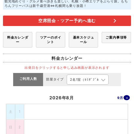
観光地めぐり・グルメ食べ歩きも楽しい、札幌・小樽エリアをぶらり旅。もち
ろんフリーパスは新千歳空港⇔札幌間も乗り放題！
空席照会・ツアー予約へ進む
料金カレンダ
ツアーのポイ
基本スケジュ
ご案内事項等
ー
ント
ール
料金カレンダー
出発日をクリックすると申し込み画面が表示されます
ご利用人数
部屋タイプ
2026年8月
9月
土
1
日
2