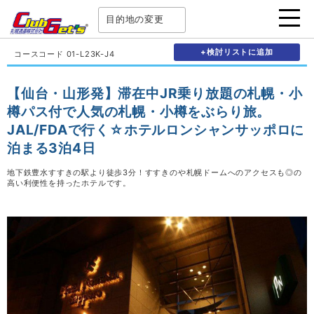
目的地の変更
+検討リストに追加
コースコード 01-L23K-J4
【仙台・山形発】滞在中JR乗り放題の札幌・小
樽パス付で人気の札幌・小樽をぶらり旅。
JAL/FDAで行く☆ホテルロンシャンサッポロに
泊まる3泊4日
地下鉄豊水すすきの駅より徒歩3分！すすきのや札幌ドームへのアクセスも◎の
高い利便性を持ったホテルです。