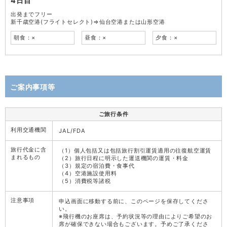
4日目
出発までフリー
新千歳空港(フライトセレクト)⇒仙台空港または山形空港
朝食：×
昼食：×
夕食：×
ご案内事項等
ご旅行条件
利用交通機関
JAL/FDA
旅行代金に含
（1）個人包括又は包括旅行割引運賃適用の往復航空運賃
まれるもの
（2）旅行日程に明示した運送機関の運賃・料金
（3）規定の宿泊費・食事代
（4）空港施設使用料
（5）消費税等諸税
注意事項
申込画面に移動する前に、このページを保存してくださ
い。
※飛行機のお座席は、予約状況等の理由によりご希望のお
席が確保できない場合もございます。予めご了承くださ