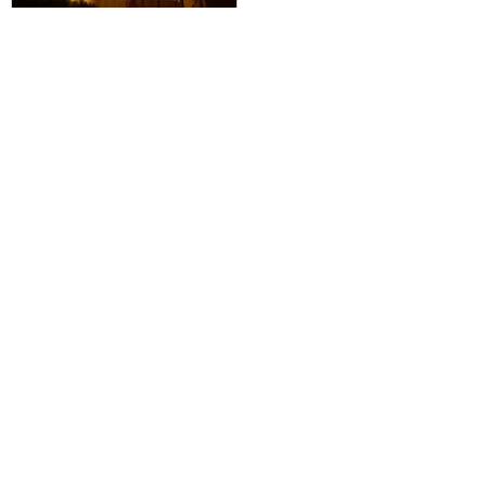
【仙台・山形発】滞在中JR乗り放
題の札幌・小樽パス付で人気の札
幌・小樽をぶらり旅。JAL/FDAで
行く☆ホテルロンシャンサッポロ
に泊まる3泊4日
41,100円～137,900円
旅行企画実施
札幌通運株式会社
sapporo experss co.,ltd.
観光庁長官登録旅行業第225号
会社概要
個人情報保護方針について
旅行条件書と旅行約款
クレジットカード・コンビニ決済について