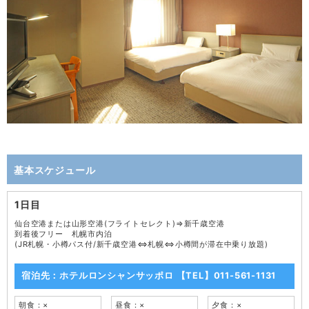
基本スケジュール
1日目
仙台空港または山形空港(フライトセレクト)⇒新千歳空港
到着後フリー 札幌市内泊
(JR札幌・小樽パス付/新千歳空港⇔札幌⇔小樽間が滞在中乗り放題)
宿泊先：ホテルロンシャンサッポロ 【TEL】011-561-1131
朝食：×
昼食：×
夕食：×