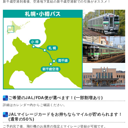
新千歳空港到着後、空港地下直結の新千歳空港駅での引換がオススメ！
80,600
木
20
満席
円
(64,100円)
76,600
金
21
満席
円
(61,100円)
72,800
土
22
満席
円
(58,000円)
決定
68,500
日
23
円
(54,200円)
空席
68,500
月
24
満席
円
(54,200円)
68,500
火
25
満席
円
(54,200円)
69,500
水
26
満席
円
(55,300円)
ご希望のJAL/FDA便が選べます！(一部割増あり)
詳細はカレンダー内からご確認ください。
69,400
木
27
満席
円
(55,700円)
JALマイレージカードをお持ちならマイルが貯められます！
(通常の50%)
76,200
金
28
満席
円
(60,800円)
ご予約完了後、飛行機のお座席の指定とマイレージ登録が可能です。