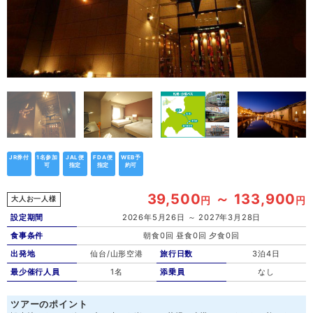
JR券付
1名参加
JAL便
FDA便
WEB予
可
指定
指定
約可
39,500
～ 133,900
円
円
大人お一人様
設定期間
2026年5月26日 ～ 2027年3月28日
食事条件
朝食0回 昼食0回 夕食0回
出発地
仙台/山形空港
旅行日数
3泊4日
最少催行人員
1名
添乗員
なし
ツアーのポイント