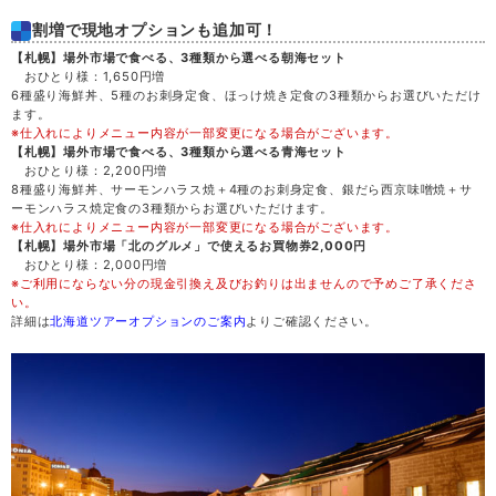
割増で現地オプションも追加可！
66,100
土
29
満席
円
(52,900円)
【札幌】場外市場で食べる、3種類から選べる朝海セット
おひとり様：1,650円増
6種盛り海鮮丼、5種のお刺身定食、ほっけ焼き定食の3種類からお選びいただけ
57,200
日
30
満席
円
(45,800円)
ます。
※仕入れによりメニュー内容が一部変更になる場合がございます。
【札幌】場外市場で食べる、3種類から選べる青海セット
63,500
月
31
満席
円
(50,500円)
おひとり様：2,200円増
8種盛り海鮮丼、サーモンハラス焼＋4種のお刺身定食、銀だら西京味噌焼＋サ
ーモンハラス焼定食の3種類からお選びいただけます。
※仕入れによりメニュー内容が一部変更になる場合がございます。
【札幌】場外市場「北のグルメ」で使えるお買物券2,000円
おひとり様：2,000円増
※ご利用にならない分の現金引換え及びお釣りは出ませんので予めご了承くださ
い。
詳細は
北海道ツアーオプションのご案内
よりご確認ください。