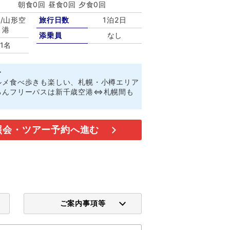
朝食0回 昼食0回 夕食0回
/山形空
旅行日数
1泊2日
港
添乗員
なし
1名
ト
ルメ食べ歩きも楽しい、札幌・小樽エリア
ろんフリーパスは新千歳空港⇔札幌間も
照会・ツアー予約へ進む
ご案内事項等