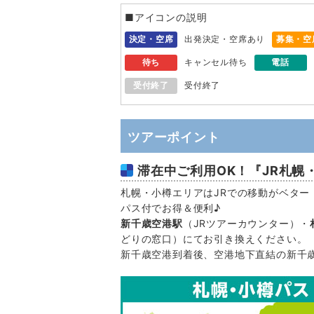
■アイコンの説明
決定・空席
出発決定・空席あり
募集・空
待ち
キャンセル待ち
電話
受付終了
受付終了
ツアーポイント
滞在中ご利用OK！『JR札幌
札幌・小樽エリアはJRでの移動がベター
パス付でお得＆便利♪
新千歳空港駅
（JRツアーカウンター）・
どりの窓口）にてお引き換えください。
新千歳空港到着後、空港地下直結の新千