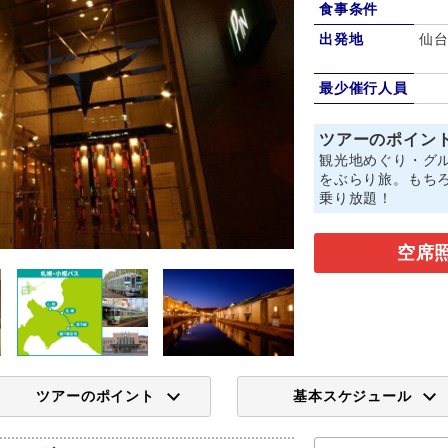
食事条件
出発地
仙台
最少催行人員
ツアーのポイン
観光地めぐり・グ
をぶらり旅。もち
乗り放題！
空席
ツアーのポイント
基本スケジュール