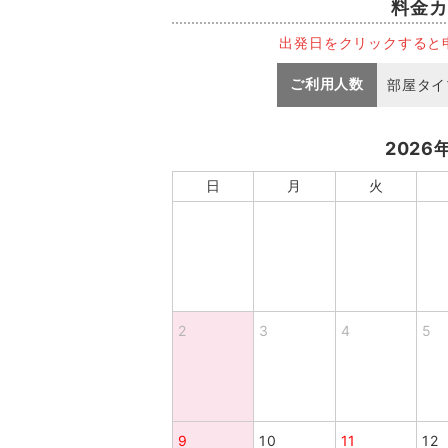
料金カ
出発日をクリックすると
ご利用人数
部屋タイ
2026
日
月
火
2
3
4
5
9
10
11
12