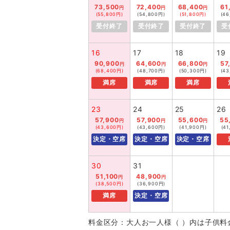
73,500
72,400
68,400
61
円
円
円
(55,800円)
(54,800円)
(51,800円)
(46
受付終了
受付終了
受付終了
受
16
17
18
19
90,900
64,600
66,800
57
円
円
円
(68,400円)
(48,700円)
(50,300円)
(43
満席
満席
満席
23
24
25
26
57,900
57,900
55,600
55
円
円
円
(43,600円)
(43,600円)
(41,900円)
(4
決定・空席
決定・空席
決定・空席
30
31
51,100
48,900
円
円
(38,500円)
(36,900円)
満席
決定・空席
料金区分：大人お一人様（ ）内は子供料