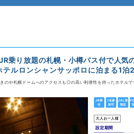
JR乗り放題の札幌・小樽パス付で人気
☆ホテルロンシャンサッポロに泊まる1泊
すきのや札幌ドームへのアクセスも◎の高い利便性を持ったホテルで
JR券
1名参
JAL便
F
付
加可
指定
大人お一人様
設定期間