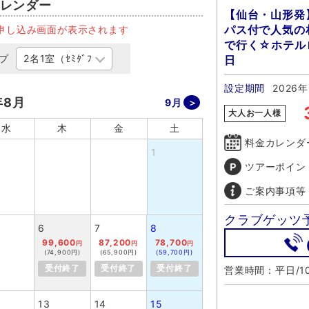
レンダー
【仙台・山形発
パス付で人気の札
申し込み画面が表示されます
で行く☆ホテル
プ
日
設定期間
2026
年8月
9月
大人お一人様
水
木
金
土
料金カレンダ
1
ツアーポイン
ご案内事項等
クラブゲッツ
6
7
8
99,600
87,200
78,700
円
円
円
(74,900円)
(65,900円)
(59,700円)
受付終了
受付終了
受付終了
営業時間：平日/10
13
14
15