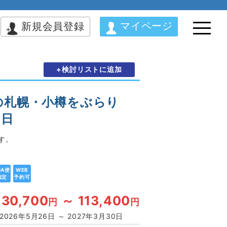
マイページ
新規会員登録
+検討リストに追加
の札幌・小樽をぶらり
2日
す。
DA便
WEB
指定
予約可
30,700
～ 113,400
円
円
2026年5月26日 ～ 2027年3月30日