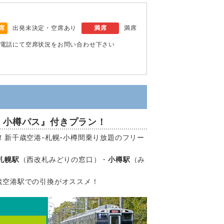
席
出発未決定・空席あり
満席
満席
電話にて空席状況をお問い合わせ下さい
・小樽パス』付きプラン！
！新千歳空港-札幌-小樽間乗り放題のフリー
札幌駅
（西改札みどりの窓口）・
小樽駅
（み
歳空港駅での引換がオススメ！