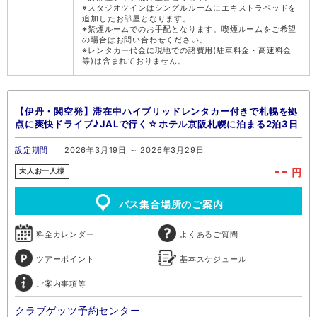
※スタジオツインはシングルルームにエキストラベッドを
追加したお部屋となります。
※禁煙ルームでのお手配となります。喫煙ルームをご希望
の場合はお問い合わせください。
※レンタカー代金に現地での諸費用(駐車料金・高速料金
等)は含まれておりません。
【伊丹・関空発】滞在中ハイブリッドレンタカー付きで札幌を拠
点に爽快ドライブ♪JALで行く☆ホテル京阪札幌に泊まる2泊3日
設定期間
2026年3月19日 ～ 2026年3月29日
--
円
大人お一人様
バス集合場所のご案内
料金カレンダー
よくあるご質問
ツアーポイント
基本スケジュール
ご案内事項等
クラブゲッツ予約センター