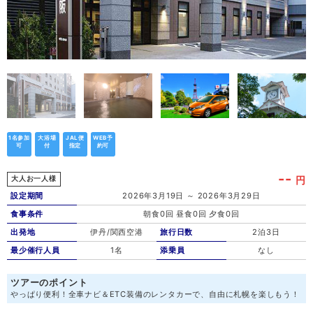
1名参加
大浴場
JAL便
WEB予
可
付
指定
約可
--
円
大人お一人様
設定期間
2026年3月19日 ～ 2026年3月29日
食事条件
朝食0回 昼食0回 夕食0回
出発地
伊丹/関西空港
旅行日数
2泊3日
最少催行人員
1名
添乗員
なし
ツアーのポイント
やっぱり便利！全車ナビ＆ETC装備のレンタカーで、自由に札幌を楽しもう！