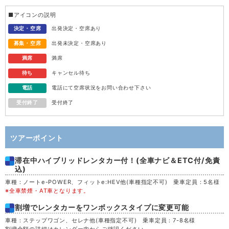
水
12
■アイコンの説明
木
13
決定・空席
出発決定・空席あり
募集・空席
出発未決定・空席あり
金
14
満席
満席
待ち
キャンセル待ち
土
15
電話
電話にて空席状況をお問い合わせ下さい
受付終了
受付終了
日
16
月
17
ツアーポイント
滞在中ハイブリッドレンタカー付！(全車ナビ＆ETC付/免責
火
18
込)
車種：ノートe-POWER、フィットe:HEV他(車種指定不可) 乗車定員：5名様
水
19
※全車禁煙・AT車となります。
割増でレンタカーをワンボックスタイプに変更可能
木
20
車種：ステップワゴン、セレナ他(車種指定不可) 乗車定員：7-8名様