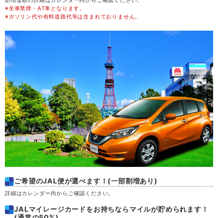
割増金額の詳細はカレンダー内からご確認ください。
※全車禁煙・AT車となります。
金
21
※ガソリン代や有料道路代等は含まれておりません。
土
22
日
23
月
24
火
25
水
26
木
27
ご希望のJAL便が選べます！(一部割増あり)
金
28
詳細はカレンダー内からご確認ください。
JALマイレージカードをお持ちならマイルが貯められます！
土
29
(通常の50%)