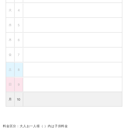
火
4
水
5
木
6
金
7
土
8
日
9
月
10
火
11
料金区分：大人お一人様（ ）内は子供料金