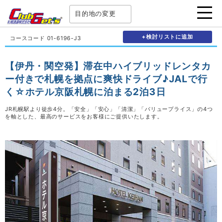
目的地の変更
+検討リストに追加
コースコード 01-6196-J3
【伊丹・関空発】滞在中ハイブリッドレンタカ
ー付きで札幌を拠点に爽快ドライブ♪JALで行
く☆ホテル京阪札幌に泊まる2泊3日
JR札幌駅より徒歩4分。「安全」「安心」「清潔」「バリュープライス」の4つ
を軸とした、最高のサービスをお客様にご提供いたします。