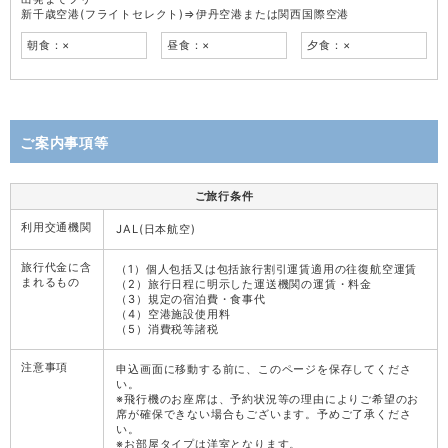
新千歳空港(フライトセレクト)⇒伊丹空港または関西国際空港
朝食：×
昼食：×
夕食：×
ご案内事項等
ご旅行条件
利用交通機関
JAL(日本航空)
旅行代金に含
（1）個人包括又は包括旅行割引運賃適用の往復航空運賃
まれるもの
（2）旅行日程に明示した運送機関の運賃・料金
（3）規定の宿泊費・食事代
（4）空港施設使用料
（5）消費税等諸税
注意事項
申込画面に移動する前に、このページを保存してくださ
い。
※飛行機のお座席は、予約状況等の理由によりご希望のお
席が確保できない場合もございます。予めご了承くださ
い。
※お部屋タイプは洋室となります。