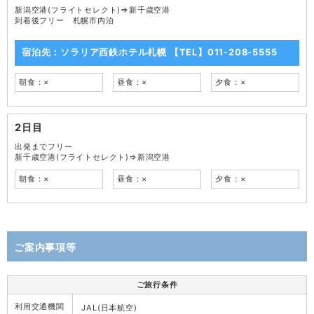
新潟空港(フライトセレクト)⇒新千歳空港
到着後フリー 札幌市内泊
宿泊先：ソラリア西鉄ホテル札幌 【TEL】011-208-5555
朝食：×
昼食：×
夕食：×
2日目
出発までフリー
新千歳空港(フライトセレクト)⇒新潟空港
朝食：×
昼食：×
夕食：×
ご案内事項等
ご旅行条件
利用交通機関
JAL(日本航空)