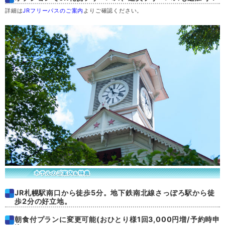
詳細は
JRフリーパスのご案内
よりご確認ください。
土
29
日
30
月
31
JR札幌駅南口から徒歩5分。地下鉄南北線さっぽろ駅から徒
歩2分の好立地。
朝食付プランに変更可能(おひとり様1回3,000円増/予約時申