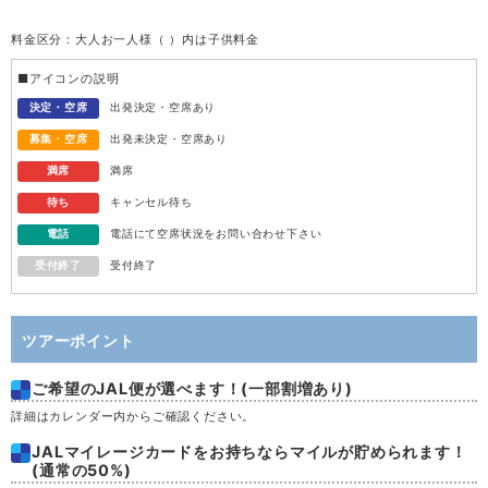
料金区分：大人お一人様（ ）内は子供料金
水
12
■アイコンの説明
木
13
決定・空席
出発決定・空席あり
募集・空席
出発未決定・空席あり
金
14
満席
満席
待ち
キャンセル待ち
土
15
電話
電話にて空席状況をお問い合わせ下さい
受付終了
受付終了
日
16
月
17
ツアーポイント
ご希望のJAL便が選べます！(一部割増あり)
火
18
詳細はカレンダー内からご確認ください。
水
19
JALマイレージカードをお持ちならマイルが貯められます！
(通常の50%)