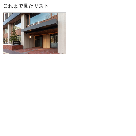
これまで見たリスト
【新潟空港発】JAL便から選択
OK！さらにマイレージも貯まって
お得！JR札幌駅南口から徒歩5
分。北海道庁旧本庁舎庭園を臨む
優雅な空間♪ソラリア西鉄ホテル札
幌に泊まる1泊2日
39,600円～68,300円
旅行企画実施