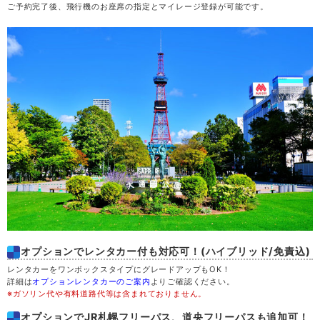
ご予約完了後、飛行機のお座席の指定とマイレージ登録が可能です。
木
20
金
21
土
22
日
23
月
24
火
25
水
26
オプションでレンタカー付も対応可！(ハイブリッド/免責込)
レンタカーをワンボックスタイプにグレードアップもOK！
木
27
詳細は
オプションレンタカーのご案内
よりご確認ください。
※ガソリン代や有料道路代等は含まれておりません。
金
28
オプションでJR札幌フリーパス、道央フリーパスも追加可！