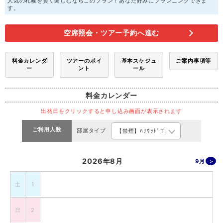
人気の札幌を賢く楽しむならこのプラン！あなた好みにプランニングできま
す。
空席照会・ツアー予約へ進む
料金カレンダ
ツアーのポイ
基本スケジュ
ご案内事項等
ー
ント
ール
料金カレンダー
出発日をクリックすると申し込み画面が表示されます
ご利用人数
部屋タイプ
2026年8月
9月
土
1
日
2