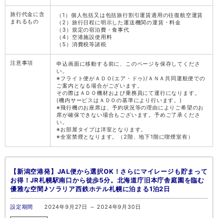
旅行代金に含
（1）個人包括又は包括旅行割引運賃適用の往復航空運賃
まれるもの
（2）旅行日程に明示した運送機関の運賃・料金
（3）規定の宿泊費・食事代
（4）空港施設使用料
（5）消費税等諸税
注意事項
申込画面に移動する前に、このページを保存してくださ
い。
※フライト便がＡＤＯ(エア・ドゥ)/ＡＮＡ共同運航便での
ご案内となる場合がございます。
その際はＡＤＯ機材および乗務員にて運行になります。
(機内サービスはＡＤＯの基準により行います。)
※飛行機のお座席は、予約状況等の理由によりご希望のお
席が確保できない場合もございます。予めご了承くださ
い。
※お部屋タイプは洋室となります。
※全室禁煙となります。（2階、地下1階に喫煙室有）
【新潟空港発】JAL便から選択OK！さらにマイレージも貯まって
お得！JR札幌駅南口から徒歩5分。北海道庁旧本庁舎庭園を臨む
優雅な空間♪ソラリア西鉄ホテル札幌に泊まる1泊2日
設定期間
2024年9月27日 ～ 2024年9月30日