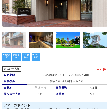
1名参加
大浴場
JAL便
WEB予
可
付
指定
約可
--
円
大人お一人様
設定期間
2024年9月27日 ～ 2024年9月30日
食事条件
朝食0回 昼食0回 夕食0回
出発地
新潟空港
旅行日数
1泊2日
最少催行人員
1名
添乗員
なし
ツアーのポイント