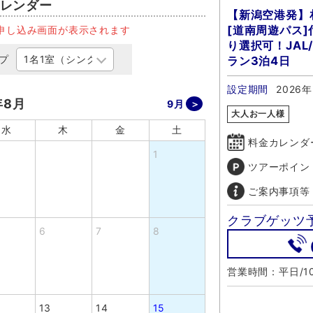
レンダー
【新潟空港発】
[道南周遊パス
申し込み画面が表示されます
り選択可！JAL
プ
ラン3泊4日
設定期間
2026
年8月
9月
大人お一人様
水
木
金
土
料金カレンダ
1
ツアーポイン
ご案内事項等
クラブゲッツ
6
7
8
営業時間：平日/10
13
14
15