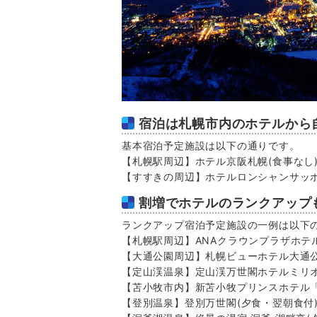
宿泊は札幌市内のホテルから
基本宿泊予定施設は以下の通りです。
【札幌駅周辺】ホテル京阪札幌
(食事なし
【すすきの周辺】ホテルロンシャンサッ
割増でホテルのランクアップ
ランクアップ宿泊予定施設の一例は以下
【札幌駅周辺】ANAクラウンプラザホテ
【大通公園周辺】札幌ビューホテル大通
【定山渓温泉】定山渓万世閣ホテルミリ
【苫小牧市内】新苫小牧プリンスホテル「
【登別温泉】登別万世閣
(夕食・翌朝食付