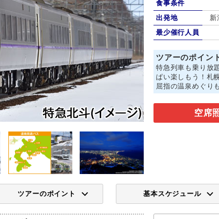
食事条件
出発地
新
最少催行人員
ツアーのポイン
特急列車も乗り放
ぱい楽しもう！札
屈指の温泉めぐり
空席
ツアーのポイント
基本スケジュール