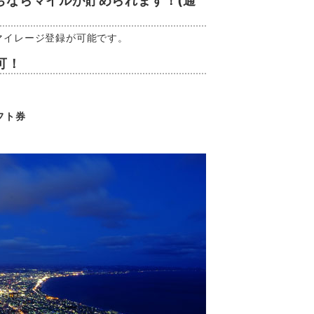
ちならマイルが貯められます！(通
マイレージ登録が可能です。
可！
フト券