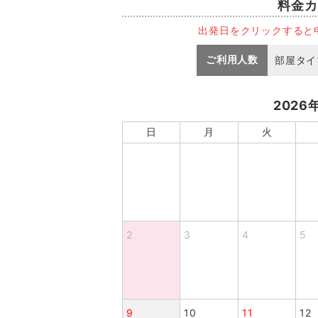
料金カ
出発日をクリックすると
ご利用人数
部屋タイ
2026
日
月
火
2
3
4
5
9
10
11
12