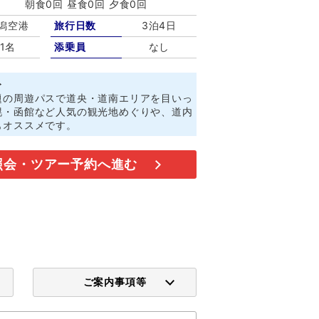
朝食0回 昼食0回 夕食0回
潟空港
旅行日数
3泊4日
1名
添乗員
なし
ト
題の周遊パスで道央・道南エリアを目いっ
幌・函館など人気の観光地めぐりや、道内
もオススメです。
照会・ツアー予約へ進む
ご案内事項等