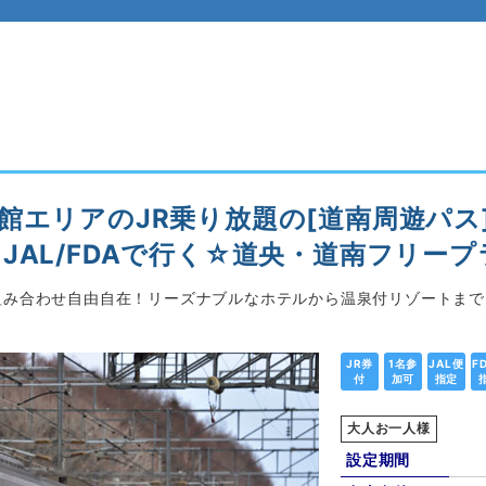
館エリアのJR乗り放題の[道南周遊パス]
AL/FDAで行く☆道央・道南フリープ
組み合わせ自由自在！リーズナブルなホテルから温泉付リゾートま
JR券
1名参
JAL便
F
付
加可
指定
大人お一人様
設定期間