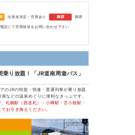
席
出発未決定・空席あり
満席
満席
電話にて空席状況をお問い合わせ下さい
間乗り放題！「JR道南周遊パス」
アのJRの特急・快速・普通列車が乗り放題
爺湖などの温泉めぐりに便利なきっぷです。
び、札幌駅（西改札）・小樽駅・苫小牧駅・
にてお引き換えください。