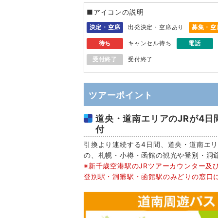
■アイコンの説明
決定・空席
出発決定・空席あり
募集・空
待ち
キャンセル待ち
電話
受付終了
受付終了
ツアーポイント
道央・道南エリアのJRが4日
付
引換より連続する4日間、道央・道南エリ
の、札幌・小樽・函館の観光や登別・洞
※新千歳空港駅のJRツアーカウンター及
登別駅・洞爺駅・函館駅のみどりの窓口