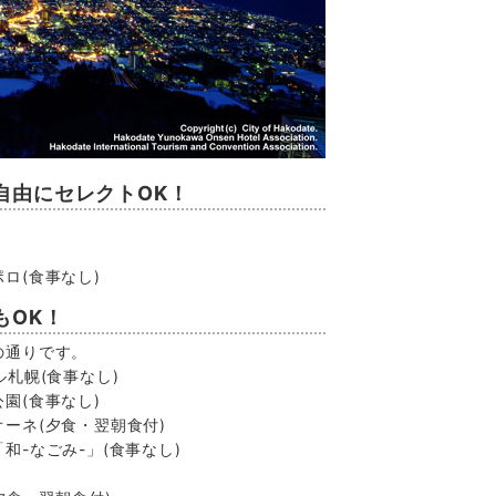
自由にセレクトOK！
)
ポロ
(食事なし)
もOK！
の通りです。
ル札幌
(食事なし)
公園
(食事なし)
オーネ
(夕食・翌朝食付)
和-なごみ-」
(食事なし)
)