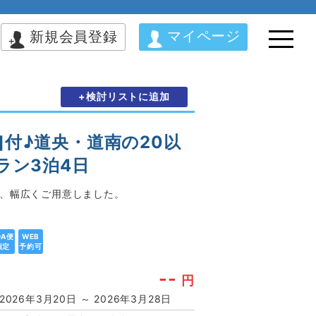
マイページ
新規会員登録
+検討リストに追加
付♪道央・道南の20以
ラン3泊4日
で、幅広くご用意しました。
DA便
WEB
指定
予約可
--
円
2026年3月20日 ～ 2026年3月28日