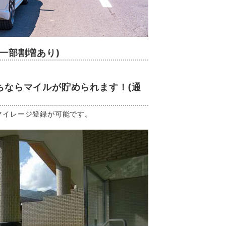
(一部割増あり)
。
ちならマイルが貯められます！(通
マイレージ登録が可能です。