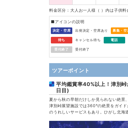
料金区分：大人お一人様（ ）内は子供料
■アイコンの説明
決定・空席
出発決定・空席あり
募集・空
待ち
キャンセル待ち
電話
受付終了
受付終了
ツアーポイント
平均鑑賞率40%以上！津別峠
日目)
夏から秋の早朝だけしか見られない絶景
津別峠展望施設では360°の絶景をガイ
のうれしいサービスもあり。ひがし北海