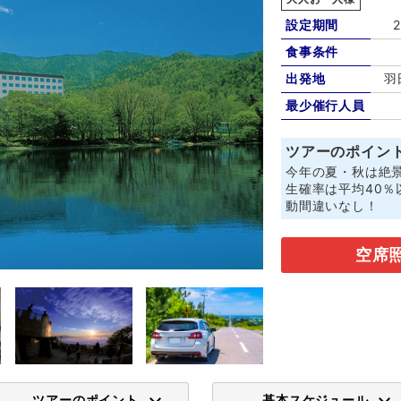
設定期間
食事条件
出発地
羽
最少催行人員
ツアーのポイン
今年の夏・秋は絶
生確率は平均40
動間違いなし！
空席
ツアーのポイント
基本スケジュール