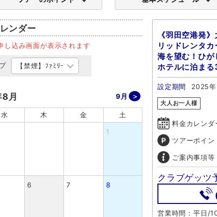
レンダー
《羽田空港発》
リッドレンタカ
申し込み画面が表示されます
海を望む！ひが
プ
ホテルに泊まる
設定期間
2025年
年8月
9月
大人お一人様
水
木
金
土
料金カレンダ
1
ツアーポイン
ご案内事項等
クラブゲッツ
6
7
8
営業時間：平日/10