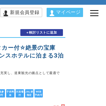
マイページ
新規会員登録
+検討リストに追加
タカー付☆絶景の宝庫
ンスホテルに泊まる3泊
も充実し、道東観光の拠点として最適で
名参
子供料
大浴場
JAL便
WEB
加可
金
付
指定
予約可
--