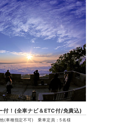
付！(全車ナビ＆ETC付/免責込)
EV他(車種指定不可) 乗車定員：5名様