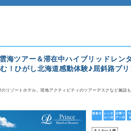
の雲海ツアー＆滞在中ハイブリッドレン
む！ひがし北海道感動体験♪屈斜路プリ
付のリゾートホテル。現地アクティビティのツアーデスクなど施設
朝食付
レンタ
日帰ツ
1
カー付
アー付
大人お一人様