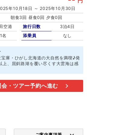
円
2025年10月18日 ～ 2025年10月30日
朝食3回 昼食0回 夕食0回
田空港
旅行日数
3泊4日
1名
添乗員
なし
ト
景宝庫・ひがし北海道の大自然を満喫♪発
％以上、屈斜路湖を覆い尽くす大雲海は感
照会・ツアー予約へ進む
ご案内事項等