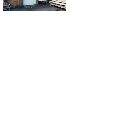
富士山プライベートガイド＆8大特
典付！/本八合目「胸突江戸屋」指
定プラン(吉田口ルート/2-10名様
グループ対応)※通行料別
35,300円～77,800円
旅行企画実施
札幌通運株式会社
sapporo experss co.,ltd.
観光庁長官登録旅行業第225号
会社概要
個人情報保護方針について
旅行条件書と旅行約款