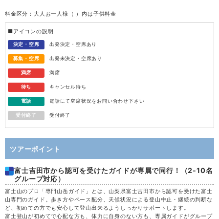
料金区分：大人お一人様（ ）内は子供料金
受付
45,300
水
12
円
(44,300円)
終了
■アイコンの説明
受付
43,800
木
13
決定・空席
出発決定・空席あり
円
(42,800円)
終了
募集・空席
出発未決定・空席あり
47,300
金
14
満席
円
(46,300円)
満席
満席
待ち
キャンセル待ち
50,300
土
15
満席
円
(49,300円)
電話
電話にて空席状況をお問い合わせ下さい
受付終了
受付終了
43,300
日
16
満席
円
(42,300円)
38,800
月
17
満席
円
(37,800円)
ツアーポイント
富士吉田市から認可を受けたガイドが専属で同行！（2-10名
38,800
火
18
満席
円
(37,800円)
グループ対応）
富士山のプロ「専門山岳ガイド」とは、山梨県富士吉田市から認可を受けた富士
38,800
水
19
満席
円
(37,800円)
山専門のガイド。歩き方やペース配分、天候状況による登山中止・継続の判断な
ど、初めての方でも安心して登山出来るようしっかりサポートします。
富士登山が初めてで心配な方も、体力に自身のない方も、専属ガイドがグループ