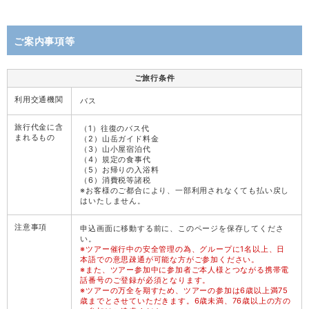
ご案内事項等
ご旅行条件
利用交通機関
バス
旅行代金に含
（1）往復のバス代
まれるもの
（2）山岳ガイド料金
（3）山小屋宿泊代
（4）規定の食事代
（5）お帰りの入浴料
（6）消費税等諸税
※お客様のご都合により、一部利用されなくても払い戻し
はいたしません。
注意事項
申込画面に移動する前に、このページを保存してくださ
い。
※ツアー催行中の安全管理の為、グループに1名以上、日
本語での意思疎通が可能な方がご参加ください。
※また、ツアー参加中に参加者ご本人様とつながる携帯電
話番号のご登録が必須となります。
※ツアーの万全を期すため、ツアーの参加は6歳以上満75
歳までとさせていただきます。6歳未満、76歳以上の方の