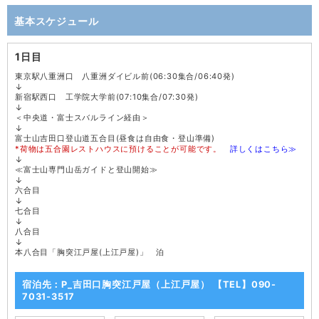
基本スケジュール
1日目
東京駅八重洲口 八重洲ダイビル前(06:30集合/06:40発)
↓
新宿駅西口 工学院大学前(07:10集合/07:30発)
↓
＜中央道・富士スバルライン経由＞
↓
富士山吉田口登山道五合目(昼食は自由食・登山準備)
*荷物は五合園レストハウスに預けることが可能です。
詳しくはこちら≫
↓
≪富士山専門山岳ガイドと登山開始≫
↓
六合目
↓
七合目
↓
八合目
↓
本八合目「胸突江戸屋(上江戸屋)」 泊
宿泊先：P_吉田口胸突江戸屋（上江戸屋） 【TEL】090-
7031-3517