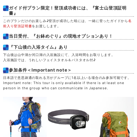
ガイド付プラン限定！登頂成功者には、『富士山登頂証明
書』
このプランだけのお楽しみ♪登頂が成功した暁には、一緒に登ったガイドから
名
前入り登頂証明書
をお渡しします。
当日受付、『お鉢めぐり』の現地オプションあり！
『下山後の入浴タイム』あり
下山後は山中湖か河口湖の入浴施設にて、入浴時間をお取りします。
入浴施設では、うれしいフェイスタオル＆バスタオル付♪
参加条件＜Important note＞
日本語で意思疎通の取れる方がグループに1名以上いる場合のみ参加可能です。
Important note: This tour is only available if there is at least one
person in the group who can communicate in Japanese.