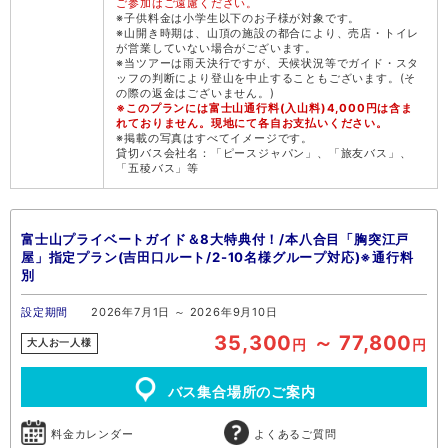
ご参加はご遠慮ください。
※子供料金は小学生以下のお子様が対象です。
※山開き時期は、山頂の施設の都合により、売店・トイレ
が営業していない場合がございます。
※当ツアーは雨天決行ですが、天候状況等でガイド・スタ
ッフの判断により登山を中止することもございます。(そ
の際の返金はございません。)
※このプランには富士山通行料(入山料)4,000円は含ま
れておりません。現地にて各自お支払いください。
※掲載の写真はすべてイメージです。
貸切バス会社名：「ピースジャパン」、「旅友バス」、
「五稜バス」等
富士山プライベートガイド＆8大特典付！/本八合目「胸突江戸
屋」指定プラン(吉田口ルート/2-10名様グループ対応)※通行料
別
設定期間
2026年7月1日 ～ 2026年9月10日
35,300
～ 77,800
円
円
大人お一人様
バス集合場所のご案内
料金カレンダー
よくあるご質問