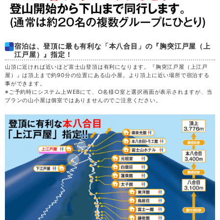
49,800
土
29
満席
円
(48,800円)
41,300
日
30
満席
円
(40,300円)
宿泊は、登頂に最も有利な「本八合目」の『胸突江戸屋（上
江戸屋）』指定！
決定
38,300
月
31
円
(37,300円)
山頂に近ければ近いほど富士山登頂は有利になります。『胸突江戸屋（上江戸
空席
屋）』は頂上まで約90分の位置にある山小屋。より頂上に近い場所で宿泊する
事ができます。
※ご予約時にシステム上WEBにて、○名様○室と選択画面が表示されますが、当
プランの山小屋は個室ではありませんのでご注意ください。