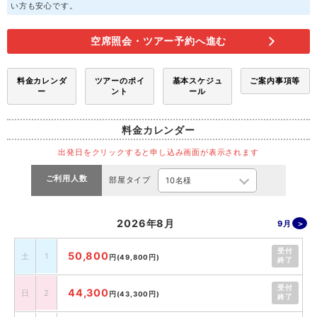
い方も安心です。
空席照会・ツアー予約へ進む
料金カレンダ
ツアーのポイ
基本スケジュ
ご案内事項等
ー
ント
ール
料金カレンダー
出発日をクリックすると申し込み画面が表示されます
ご利用人数
部屋タイプ
2026年8月
9月
受付
50,800
土
1
円
(49,800円)
終了
受付
44,300
日
2
円
(43,300円)
終了