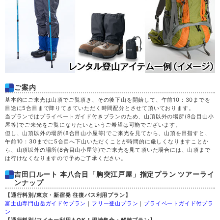
ご案内
基本的にご来光は山頂でご覧頂き、その後下山を開始して、午前10：30までを
目途に5合目まで降りてきていただく時間配分とさせて頂いております。
当プランではプライベートガイド付きプランのため、山頂以外の場所(8合目山小
屋等)でご来光をご覧になりたいというご希望は可能でございます。
但し、山頂以外の場所(8合目山小屋等)でご来光を見てから、山頂を目指すと、
午前10：30までに5合目へ下山いただくことが時間的に厳しくなりますことか
ら、山頂以外の場所(8合目山小屋等)でご来光を見て頂いた場合には、山頂まで
は行けなくなりますので予めご了承ください。
吉田口ルート 本八合目「胸突江戸屋」指定プラン ツアーライ
ンナップ
【通行料別/東京・新宿発 往復バス利用プラン】
富士山専門山岳ガイド付プラン
｜
フリー登山プラン
｜
プライベートガイド付プラ
ン
【通行料別/マイカー利用もOK！現地集合・解散プラン】