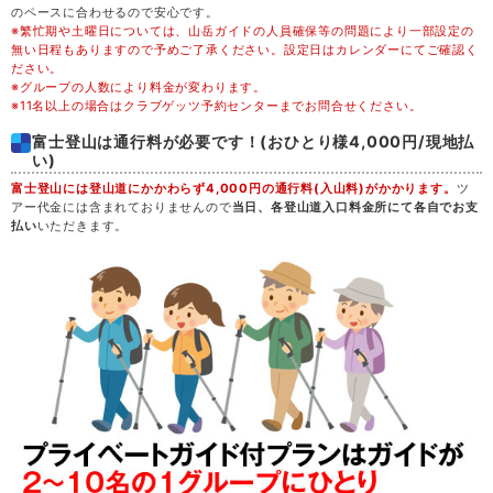
38,800
木
20
満席
円
(37,800円)
のペースに合わせるので安心です。
※繁忙期や土曜日については、山岳ガイドの人員確保等の問題により一部設定の
無い日程もありますので予めご了承ください。設定日はカレンダーにてご確認く
47,300
金
21
満席
円
(46,300円)
ださい。
※グループの人数により料金が変わります。
※11名以上の場合はクラブゲッツ予約センターまでお問合せください。
50,300
土
22
満席
円
(49,300円)
富士登山は通行料が必要です！(おひとり様4,000円/現地払
い)
43,300
日
23
満席
円
(42,300円)
富士登山には登山道にかかわらず4,000円の通行料(入山料)がかかります。
ツ
アー代金には含まれておりませんので
当日、各登山道入口料金所にて各自でお支
払い
いただきます。
38,800
月
24
満席
円
(37,800円)
決定
38,800
火
25
円
(37,800円)
空席
38,800
水
26
満席
円
(37,800円)
決定
42,800
木
27
円
(41,800円)
空席
46,800
金
28
満席
円
(45,800円)