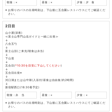
朝食：×
昼食：×
夕食：夕 食
お帰りのバスの出発時刻は、下山後に五合園レストハウスにてご確認くだ
さい。
2日目
山小屋(深夜)
≪富士山専門山岳ガイドと一緒に出発≫
↓
八合五勺
↓
富士山頂(ご来光/朝食は弁当)
↓
下山道
↓
五合目(
*10:30を目安に下山してください
)
↓
五合目出発※
↓
河口湖または山中湖(入浴付/昼食は自由食/約2時間)
↓
新宿駅西口(18:30着予定)
朝食：弁 当
昼食：×
夕食：×
お帰りのバスの出発時刻は、下山後に五合園レストハウスにてご確認くだ
さい。