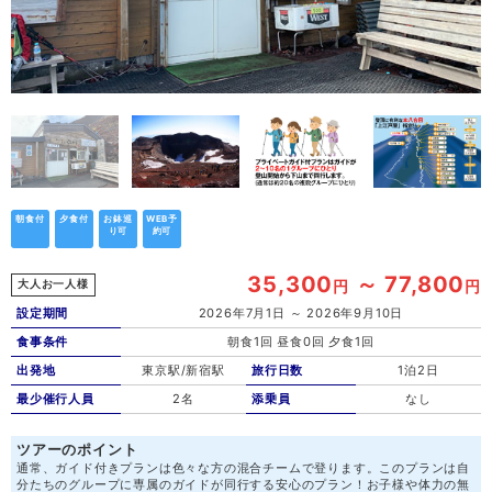
朝食付
夕食付
お鉢巡
WEB予
り可
約可
35,300
～ 77,800
円
円
大人お一人様
設定期間
2026年7月1日 ～ 2026年9月10日
食事条件
朝食1回 昼食0回 夕食1回
出発地
東京駅/新宿駅
旅行日数
1泊2日
最少催行人員
2名
添乗員
なし
ツアーのポイント
通常、ガイド付きプランは色々な方の混合チームで登ります。このプランは自
分たちのグループに専属のガイドが同行する安心のプラン！お子様や体力の無