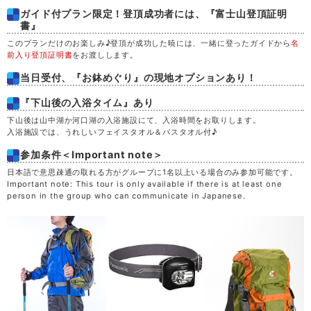
ガイド付プラン限定！登頂成功者には、『富士山登頂証明
書』
このプランだけのお楽しみ♪登頂が成功した暁には、一緒に登ったガイドから
名
前入り登頂証明書
をお渡しします。
当日受付、『お鉢めぐり』の現地オプションあり！
『下山後の入浴タイム』あり
下山後は山中湖か河口湖の入浴施設にて、入浴時間をお取りします。
入浴施設では、うれしいフェイスタオル＆バスタオル付♪
参加条件＜Important note＞
日本語で意思疎通の取れる方がグループに1名以上いる場合のみ参加可能です。
Important note: This tour is only available if there is at least one
person in the group who can communicate in Japanese.