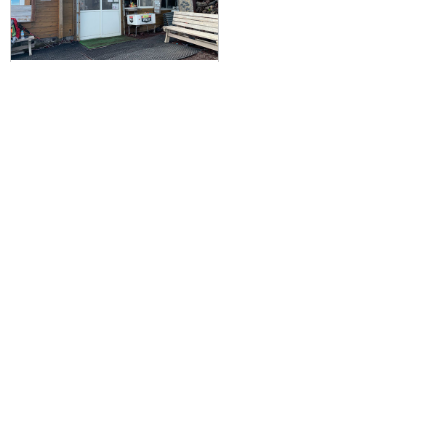
≪富士山通行料（入山料）手続き
込みプラン≫富士山プライベート
ガイド＆8大特典付！/本八合目
「胸突江戸屋」指定プラン(吉田口
ルート/2-10名様グループ対応)
40,100円～82,600円
旅行企画実施
札幌通運株式会社
sapporo experss co.,ltd.
観光庁長官登録旅行業第225号
会社概要
個人情報保護方針について