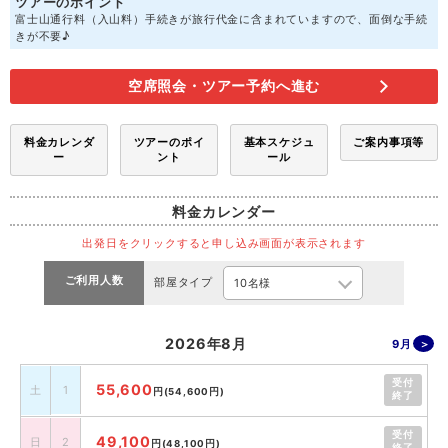
ツアーのポイント
富士山通行料（入山料）手続きが旅行代金に含まれていますので、面倒な手続
きが不要♪
空席照会・ツアー予約へ進む
料金カレンダ
ツアーのポイ
基本スケジュ
ご案内事項等
ー
ント
ール
料金カレンダー
出発日をクリックすると申し込み画面が表示されます
ご利用人数
部屋タイプ
2026年8月
9月
受付
55,600
土
1
円
(54,600円)
終了
受付
49,100
日
2
円
(48,100円)
終了