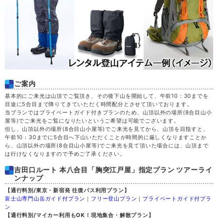
ご案内
基本的にご来光は山頂でご覧頂き、その後下山を開始して、午前10：30までを
目途に5合目まで降りてきていただく時間配分とさせて頂いております。
当プランではプライベートガイド付きプランのため、山頂以外の場所(8合目山小
屋等)でご来光をご覧になりたいというご希望は可能でございます。
但し、山頂以外の場所(8合目山小屋等)でご来光を見てから、山頂を目指すと、
午前10：30までに5合目へ下山いただくことが時間的に厳しくなりますことか
ら、山頂以外の場所(8合目山小屋等)でご来光を見て頂いた場合には、山頂まで
は行けなくなりますので予めご了承ください。
吉田口ルート 本八合目「胸突江戸屋」指定プラン ツアーライ
ンナップ
【通行料別/東京・新宿発 往復バス利用プラン】
富士山専門山岳ガイド付プラン
｜
フリー登山プラン
｜
プライベートガイド付プラ
ン
【通行料別/マイカー利用もOK！現地集合・解散プラン】