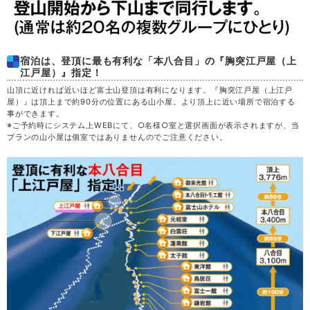
51,600
金
28
満席
円
(50,600円)
54,600
土
29
満席
円
(53,600円)
宿泊は、登頂に最も有利な「本八合目」の『胸突江戸屋（上
江戸屋）』指定！
46,100
日
30
満席
円
(45,100円)
山頂に近ければ近いほど富士山登頂は有利になります。『胸突江戸屋（上江戸
屋）』は頂上まで約90分の位置にある山小屋。より頂上に近い場所で宿泊する
決定
43,100
月
31
円
(42,100円)
事ができます。
空席
※ご予約時にシステム上WEBにて、○名様○室と選択画面が表示されますが、当
プランの山小屋は個室ではありませんのでご注意ください。