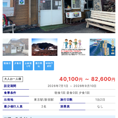
朝食付
夕食付
お鉢巡
通行料
WEB予
り可
込
約可
40,100
～ 82,600
円
円
大人お一人様
設定期間
2026年7月1日 ～ 2026年9月10日
食事条件
朝食1回 昼食0回 夕食1回
出発地
東京駅/新宿駅
旅行日数
1泊2日
最少催行人員
2名
添乗員
なし