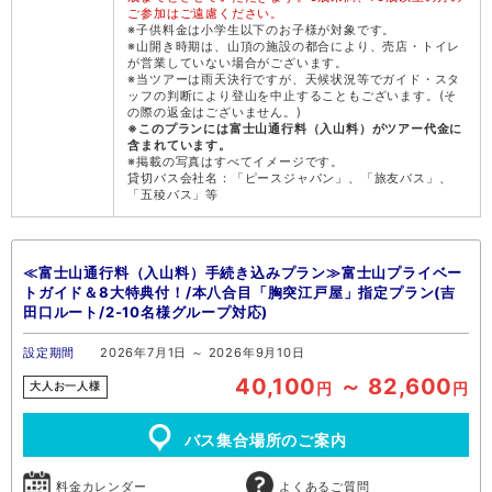
ご参加はご遠慮ください。
※子供料金は小学生以下のお子様が対象です。
※山開き時期は、山頂の施設の都合により、売店・トイレ
が営業していない場合がございます。
※当ツアーは雨天決行ですが、天候状況等でガイド・スタ
ッフの判断により登山を中止することもございます。(そ
の際の返金はございません。)
※このプランには富士山通行料（入山料）がツアー代金に
含まれています。
※掲載の写真はすべてイメージです。
貸切バス会社名：「ピースジャパン」、「旅友バス」、
「五稜バス」等
≪富士山通行料（入山料）手続き込みプラン≫富士山プライベー
トガイド＆8大特典付！/本八合目「胸突江戸屋」指定プラン(吉
田口ルート/2-10名様グループ対応)
設定期間
2026年7月1日 ～ 2026年9月10日
40,100
～ 82,600
円
円
大人お一人様
バス集合場所のご案内
料金カレンダー
よくあるご質問