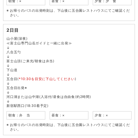
朝食：×
昼食：×
夕食：夕 食
お帰りのバスの出発時刻は、下山後に五合園レストハウスにてご確認くだ
さい。
2日目
山小屋(深夜)
≪富士山専門山岳ガイドと一緒に出発≫
↓
八合五勺
↓
富士山頂(ご来光/朝食は弁当)
↓
下山道
↓
五合目(
*10:30を目安に下山してください
)
↓
五合目出発※
↓
河口湖または山中湖(入浴付/昼食は自由食/約2時間)
↓
新宿駅西口(18:30着予定)
朝食：弁 当
昼食：×
夕食：×
お帰りのバスの出発時刻は、下山後に五合園レストハウスにてご確認くだ
さい。