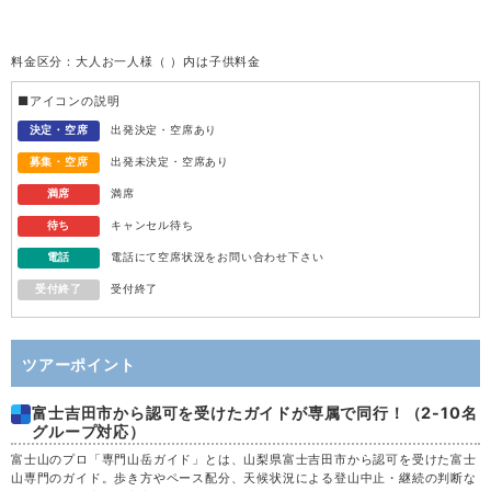
受付
50,600
火
11
円
(49,600円)
終了
料金区分：大人お一人様（ ）内は子供料金
受付
50,100
水
12
円
(49,100円)
終了
■アイコンの説明
受付
48,600
木
13
決定・空席
出発決定・空席あり
円
(47,600円)
終了
募集・空席
出発未決定・空席あり
52,100
金
14
満席
円
(51,100円)
満席
満席
待ち
キャンセル待ち
55,100
土
15
満席
円
(54,100円)
電話
電話にて空席状況をお問い合わせ下さい
受付終了
受付終了
48,100
日
16
満席
円
(47,100円)
43,600
月
17
満席
円
(42,600円)
ツアーポイント
富士吉田市から認可を受けたガイドが専属で同行！（2-10名
43,600
火
18
満席
円
(42,600円)
グループ対応）
富士山のプロ「専門山岳ガイド」とは、山梨県富士吉田市から認可を受けた富士
43,600
水
19
満席
円
(42,600円)
山専門のガイド。歩き方やペース配分、天候状況による登山中止・継続の判断な