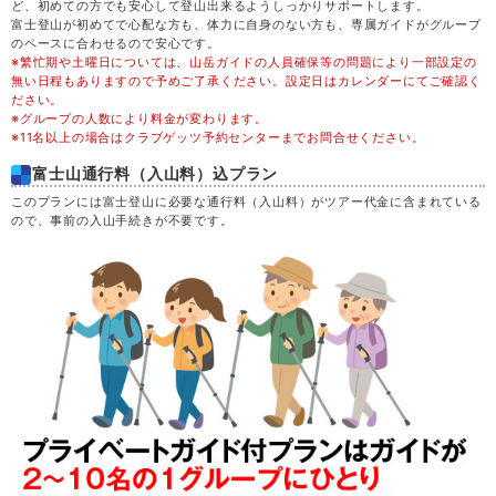
ど、初めての方でも安心して登山出来るようしっかりサポートします。
富士登山が初めてで心配な方も、体力に自身のない方も、専属ガイドがグループ
43,600
木
20
満席
円
(42,600円)
のペースに合わせるので安心です。
※繁忙期や土曜日については、山岳ガイドの人員確保等の問題により一部設定の
無い日程もありますので予めご了承ください。設定日はカレンダーにてご確認く
52,100
金
21
満席
円
(51,100円)
ださい。
※グループの人数により料金が変わります。
※11名以上の場合はクラブゲッツ予約センターまでお問合せください。
55,100
土
22
満席
円
(54,100円)
富士山通行料（入山料）込プラン
このプランには富士登山に必要な通行料（入山料）がツアー代金に含まれている
48,100
日
23
満席
円
(47,100円)
ので、事前の入山手続きが不要です。
43,600
月
24
満席
円
(42,600円)
決定
43,600
火
25
円
(42,600円)
空席
43,600
水
26
満席
円
(42,600円)
決定
47,600
木
27
円
(46,600円)
空席