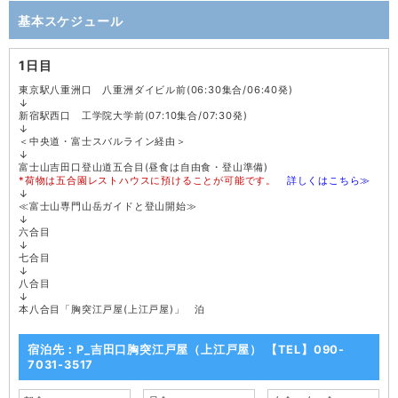
基本スケジュール
1日目
東京駅八重洲口 八重洲ダイビル前(06:30集合/06:40発)
↓
新宿駅西口 工学院大学前(07:10集合/07:30発)
↓
＜中央道・富士スバルライン経由＞
↓
富士山吉田口登山道五合目(昼食は自由食・登山準備)
*荷物は五合園レストハウスに預けることが可能です。
詳しくはこちら≫
↓
≪富士山専門山岳ガイドと登山開始≫
↓
六合目
↓
七合目
↓
八合目
↓
本八合目「胸突江戸屋(上江戸屋)」 泊
宿泊先：P_吉田口胸突江戸屋（上江戸屋） 【TEL】090-
7031-3517