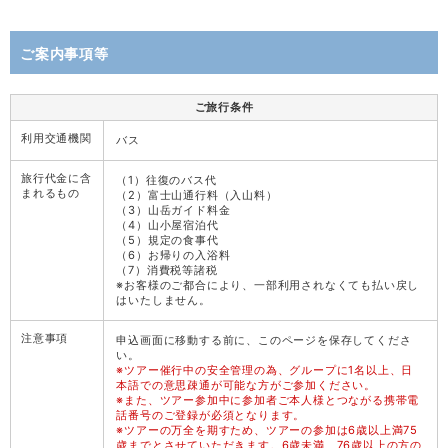
ご案内事項等
ご旅行条件
利用交通機関
バス
旅行代金に含
（1）往復のバス代
まれるもの
（2）富士山通行料（入山料）
（3）山岳ガイド料金
（4）山小屋宿泊代
（5）規定の食事代
（6）お帰りの入浴料
（7）消費税等諸税
※お客様のご都合により、一部利用されなくても払い戻し
はいたしません。
注意事項
申込画面に移動する前に、このページを保存してくださ
い。
※ツアー催行中の安全管理の為、グループに1名以上、日
本語での意思疎通が可能な方がご参加ください。
※また、ツアー参加中に参加者ご本人様とつながる携帯電
話番号のご登録が必須となります。
※ツアーの万全を期すため、ツアーの参加は6歳以上満75
歳までとさせていただきます。6歳未満、76歳以上の方の