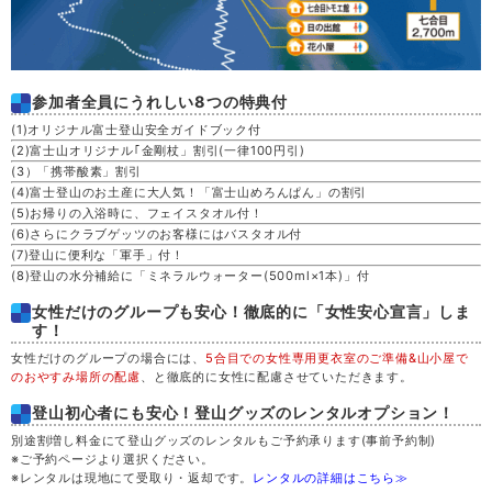
参加者全員にうれしい8つの特典付
(1)オリジナル富士登山安全ガイドブック付
(2)富士山オリジナル｢金剛杖」割引(一律100円引)
(3）「携帯酸素」割引
(4)富士登山のお土産に大人気！「富士山めろんぱん」の割引
(5)お帰りの入浴時に、フェイスタオル付！
(6)さらにクラブゲッツのお客様にはバスタオル付
(7)登山に便利な「軍手」付！
(8)登山の水分補給に「ミネラルウォーター(500ml×1本)」付
女性だけのグループも安心！徹底的に「女性安心宣言」しま
す！
女性だけのグループの場合には、
5合目での女性専用更衣室のご準備&山小屋で
のおやすみ場所の配慮
、と徹底的に女性に配慮させていただきます。
登山初心者にも安心！登山グッズのレンタルオプション！
別途割増し料金にて登山グッズのレンタルもご予約承ります(事前予約制)
※ご予約ページより選択ください。
※レンタルは現地にて受取り・返却です。
レンタルの詳細はこちら≫