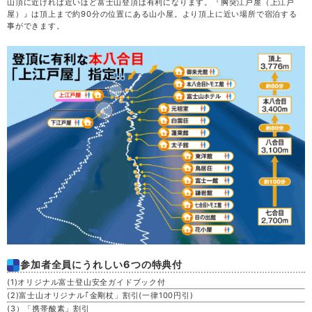
32,100
金
28
山頂に近ければ近いほど富士山登頂は有利になります。『胸突江戸屋（上江戸
満席
円
(31,100円)
屋）』は頂上まで約90分の位置にある山小屋。より頂上に近い場所で宿泊する
事ができます。
決定
34,100
土
29
円
(33,100円)
空席
28,100
日
30
満席
円
(27,100円)
決定
25,100
月
31
円
(24,100円)
空席
参加者全員にうれしい6つの特典付
(1)オリジナル富士登山安全ガイドブック付
(2)富士山オリジナル｢金剛杖」割引(一律100円引)
(3）「携帯酸素」割引