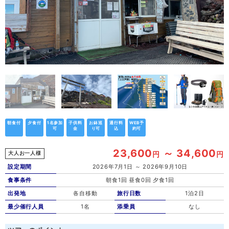
朝食付
夕食付
1名参加
子供料
お鉢巡
通行料
WEB予
可
金
り可
込
約可
23,600
～ 34,600
円
円
大人お一人様
設定期間
2026年7月1日 ～ 2026年9月10日
食事条件
朝食1回 昼食0回 夕食1回
出発地
各自移動
旅行日数
1泊2日
最少催行人員
1名
添乗員
なし