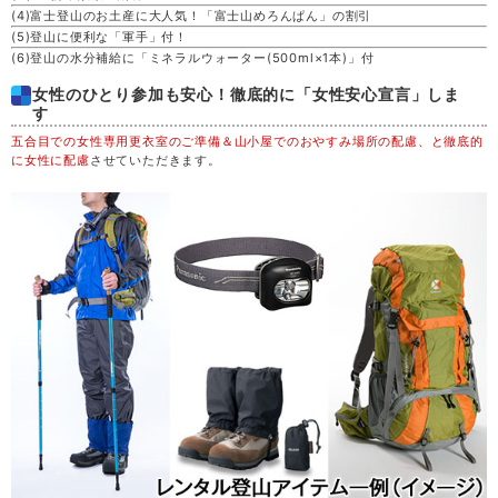
(4)富士登山のお土産に大人気！「富士山めろんぱん」の割引
(5)登山に便利な「軍手」付！
(6)登山の水分補給に「ミネラルウォーター(500ml×1本)」付
女性のひとり参加も安心！徹底的に「女性安心宣言」しま
す
五合目での女性専用更衣室のご準備＆山小屋でのおやすみ場所の配慮、と徹底的
に女性に配慮
させていただきます。