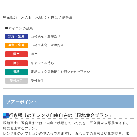
32,600
火
11
満席
円
(31,600円)
料金区分：大人お一人様（ ）内は子供料金
32,100
水
12
満席
円
(31,100円)
■アイコンの説明
30,600
木
13
満席
決定・空席
出発決定・空席あり
円
(29,600円)
募集・空席
出発未決定・空席あり
32,600
金
14
満席
円
(31,600円)
満席
満席
待ち
キャンセル待ち
34,600
土
15
満席
円
(33,600円)
電話
電話にて空席状況をお問い合わせ下さい
受付終了
受付終了
30,100
日
16
満席
円
(29,100円)
25,600
月
17
満席
円
(24,600円)
ツアーポイント
行き帰りのアレンジ自由自在の「現地集合プラン」
25,600
火
18
満席
円
(24,600円)
現地富士山五合目まではご自身で移動していただき、五合目から専属ガイドと一
緒に登山するプラン。
25,600
水
19
満席
円
(24,600円)
レンタルのオプションの申込もできますし、五合目での着替えや休憩場所、水・