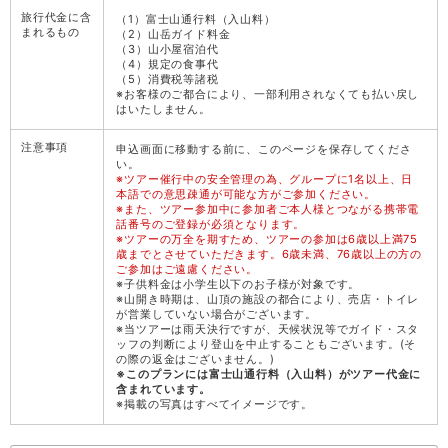
旅行代金に含
（1）富士山通行料（入山料）
まれるもの
（2）山岳ガイド料金
（3）山小屋宿泊代
（4）規定の食事代
（5）消費税等諸税
※お客様のご都合により、一部利用されなくても払い戻し
はいたしません。
注意事項
申込画面に移動する前に、このページを保存してくださ
い。
※ツアー催行中の安全管理の為、グループに1名以上、日
本語での意思疎通が可能な方がご参加ください。
※また、ツアー参加中に参加者ご本人様とつながる携帯電
話番号のご登録が必須となります。
※ツアーの万全を期すため、ツアーの参加は6歳以上満75
歳までとさせていただきます。6歳未満、76歳以上の方の
ご参加はご遠慮ください。
※子供料金は小学生以下のお子様が対象です。
※山開き時期は、山頂の施設の都合により、売店・トイレ
が営業していない場合がございます。
※当ツアーは雨天決行ですが、天候状況等でガイド・スタ
ッフの判断により登山を中止することもございます。(そ
の際の返金はございません。)
※このプランには富士山通行料（入山料）がツアー代金に
含まれています。
※掲載の写真はすべてイメージです。