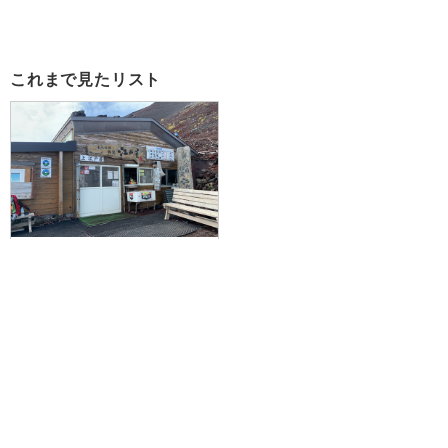
これまで見たリスト
≪富士山通行料（入山料）手続き
込みプラン/現地集合≫富士山専門
山岳ガイド＆6大特典付！本八合目
「胸突江戸屋」指定プラン（吉田
口ルート）
23,600円～35,100円