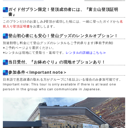
ガイド付プラン限定！登頂成功者には、『富士山登頂証明
書』
このプランだけのお楽しみ♪登頂が成功した暁には、一緒に登ったガイドから
名
前入り登頂証明書
をお渡しします。
登山初心者にも安心！登山グッズのレンタルオプション！
別途割増し料金にて登山グッズのレンタルもご予約承ります(事前予約制)
※ご予約ページより選択ください。
※レンタルは現地にて受取り・返却です。
レンタルの詳細はこちら≫
当日受付、『お鉢めぐり』の現地オプションあり！
参加条件＜Important note＞
日本語で意思疎通の取れる方がグループに1名以上いる場合のみ参加可能です。
Important note: This tour is only available if there is at least one
person in the group who can communicate in Japanese.