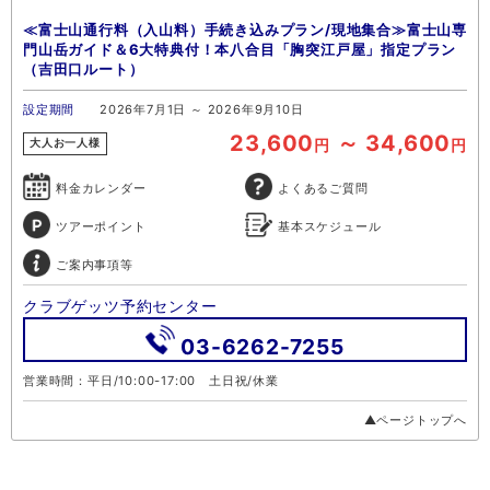
≪富士山通行料（入山料）手続き込みプラン/現地集合≫富士山専
門山岳ガイド＆6大特典付！本八合目「胸突江戸屋」指定プラン
（吉田口ルート）
設定期間
2026年7月1日 ～ 2026年9月10日
23,600
～ 34,600
円
円
大人お一人様
料金カレンダー
よくあるご質問
ツアーポイント
基本スケジュール
ご案内事項等
クラブゲッツ予約センター
03-6262-7255
営業時間：平日/10:00-17:00 土日祝/休業
▲ページトップへ