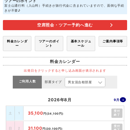
ツアーのポイント
富士山通行料（入山料）手続きが旅行代金に含まれていますので、面倒な手続
きが不要♪
空席照会・ツアー予約へ進む
料金カレンダ
ツアーのポイ
基本スケジュ
ご案内事項等
ー
ント
ール
料金カレンダー
出発日をクリックすると申し込み画面が表示されます
ご利用人数
部屋タイプ
2026年8月
9月
受付
35,100
土
1
円
(34,100円)
終了
受付
31,100
日
2
円
(30,100円)
終了