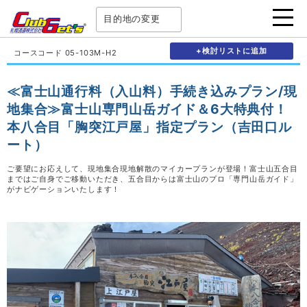
目的地の変更
+検討リストに追加
コースコード 05-103M-H2
≪富士山通行料（入山料）手続き込みプラン/現
地集合≫富士山専門山岳ガイド＆6大特典付！
本八合目「胸突江戸屋」指定プラン（吉田口ル
ート）
ご要望にお応えして、現地集合現地解散のマイカープランが登場！富士山五合目
まではご自身でご移動いただき、五合目からは富士山のプロ「専門山岳ガイド」
がナビゲーションいたします！