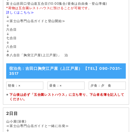
富士山吉田口登山道五合目(10:00集合/昼食は自由食・登山準備)
*荷物は五合園レストハウスに預けることが可能です。
詳しくはこちら≫
↓
≪富士山専門山岳ガイドと登山開始≫
↓
六合目
↓
七合目
↓
八合目
↓
本八合目「胸突江戸屋(上江戸屋)」 泊
宿泊先：吉田口胸突江戸屋（上江戸屋） 【TEL】090-7031-
3517
朝食：×
昼食：×
夕食：夕 食
下山後は必ず「五合園レストハウス」に立ち寄り、下山者名簿を記入して
ください。
2日目
山小屋(深夜)
≪富士山専門山岳ガイドと一緒に出発≫
↓