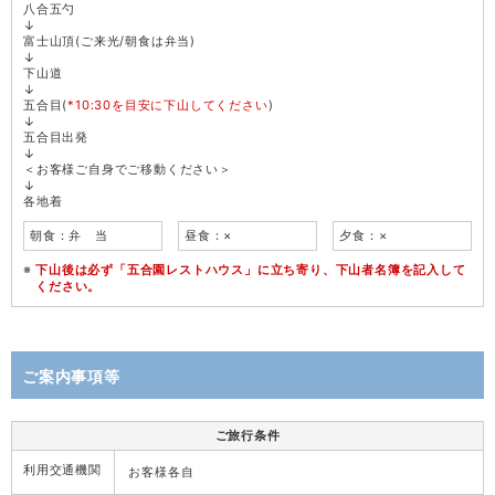
八合五勺
↓
富士山頂(ご来光/朝食は弁当)
↓
下山道
↓
五合目(
*10:30を目安に下山してください
)
↓
五合目出発
↓
＜お客様ご自身でご移動ください＞
↓
各地着
朝食：弁 当
昼食：×
夕食：×
下山後は必ず「五合園レストハウス」に立ち寄り、下山者名簿を記入して
ください。
ご案内事項等
ご旅行条件
利用交通機関
お客様各自