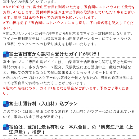
軍手などの特典も付いています。
※AM10:00までに富士山五合目に到着いただき、五合園レストハウスにて受付を
25,600
木
20
満席
円
(24,600円)
お願いいたします。受付時間を過ぎますと予約を取消させていただく事もござい
ます。現地には余裕を持っての到着をお願いいたします。
※下山後は必ず「五合園レストハウス」に立ち寄り、下山者名簿を記入してくだ
32,600
金
21
満席
円
(31,600円)
さい。
※富士スバルラインは例年7月中旬から8月末までマイカー規制期間となります。
マイカー規制期間中は「山梨県立富士山世界遺産センター」にてシャトルバス
34,600
土
22
満席
（有料）やタクシーへのお乗り換えをお願いいたします。
円
(33,600円)
富士吉田市から認可を受けたガイドが同行！
決定
30,100
日
23
円
(29,100円)
空席
富士山のプロ「専門山岳ガイド」は、山梨県富士吉田市から認可を受けた富士山
専門のガイド。歩き方やペース配分、天候状況による登山中止・継続の判断な
ど、初めての方でも安心して登山出来るようしっかりサポートします。
25,600
月
24
満席
円
(24,600円)
※登山のグループはバスツアーのお客様と合同となるため、当日の道路状況によ
っては五合目でお待ちいただくことがございます。
※最大25名様につき、ガイド1名となる場合がございます。予めご了承くださ
25,600
火
25
満席
円
(24,600円)
い。
富士山通行料（入山料）込プラン
25,600
水
26
満席
円
(24,600円)
このプランには富士登山に必要な通行料（入山料）がツアー代金に含まれている
ので、事前の入山手続きが不要です。
29,600
木
27
満席
円
(28,600円)
宿泊は、登頂に最も有利な「本八合目」の『胸突江戸屋（上
江戸屋）』指定！