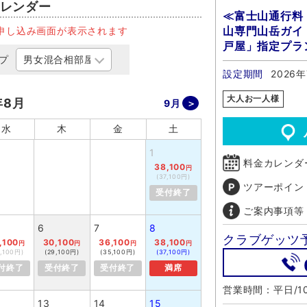
レンダー
≪富士山通行料
山専門山岳ガイ
申し込み画面が表示されます
戸屋」指定プラ
プ
設定期間
2026年
大人お一人様
年8月
9月
水
木
金
土
1
料金カレンダ
38,100
円
(37,100円)
ツアーポイン
受付終了
ご案内事項等
6
7
8
クラブゲッツ
,100
30,100
36,100
38,100
円
円
円
円
9,100円)
(29,100円)
(35,100円)
(37,100円)
付終了
受付終了
受付終了
満席
営業時間：平日/10
13
14
15