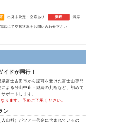
席
出発未決定・空席あり
満席
満席
電話にて空席状況をお問い合わせ下さい
ガイドが同行！
梨県富士吉田市から認可を受けた富士山専門
況による登山中止・継続の判断など、初めて
りサポートします。
となります。予めご了承ください。
ラン
（入山料）がツアー代金に含まれているの