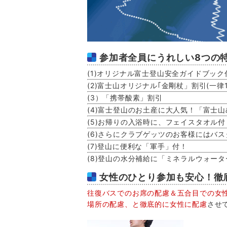
参加者全員にうれしい8つの
(1)オリジナル富士登山安全ガイドブック
(2)富士山オリジナル｢金剛杖」割引(一律1
(3）「携帯酸素」割引
(4)富士登山のお土産に大人気！「富士
(5)お帰りの入浴時に、フェイスタオル付
(6)さらにクラブゲッツのお客様にはバ
(7)登山に便利な「軍手」付！
(8)登山の水分補給に「ミネラルウォーター(
女性のひとり参加も安心！
往復バスでのお席の配慮＆五合目での女
場所の配慮、と徹底的に女性に配慮
させ