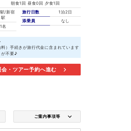
朝食1回 昼食0回 夕食1回
駅/新宿
旅行日数
1泊2日
駅
添乗員
なし
1名
ト
山料）手続きが旅行代金に含まれています
きが不要♪
照会・ツアー予約へ進む
ご案内事項等