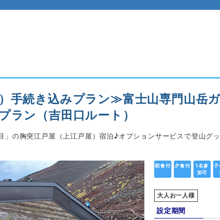
）手続き込みプラン≫富士山専門山岳ガ
プラン（吉田口ルート）
目」の胸突江戸屋（上江戸屋）宿泊♪オプションサービスで登山グッ
朝食付
夕食付
1名参
子
加可
大人お一人様
設定期間