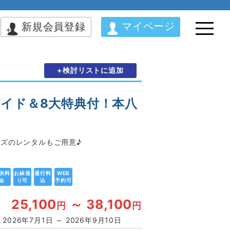
マイページ
新規会員登録
+検討リストに追加
イド＆8大特典付！本八
ズのレンタルもご用意♪
供料
お鉢巡
通行料
WEB
金
り可
込
予約可
25,100
～ 38,100
円
円
2026年7月1日 ～ 2026年9月10日