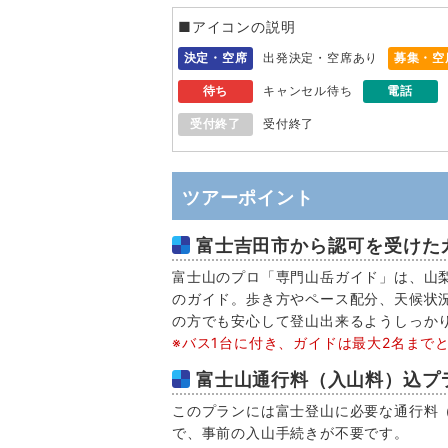
■アイコンの説明
決定・空席
出発決定・空席あり
募集・空
待ち
キャンセル待ち
電話
受付終了
受付終了
ツアーポイント
富士吉田市から認可を受けた
富士山のプロ「専門山岳ガイド」は、山
のガイド。歩き方やペース配分、天候状
の方でも安心して登山出来るようしっか
※バス1台に付き、ガイドは最大2名まで
富士山通行料（入山料）込プ
このプランには富士登山に必要な通行料
で、事前の入山手続きが不要です。