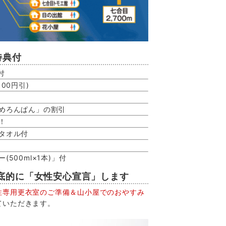
特典付
付
00円引)
山めろんぱん」の割引
！
スタオル付
500ml×1本)」付
徹底的に「女性安心宣言」します
性専用更衣室のご準備＆山小屋でのおやすみ
ていただきます。