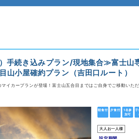
）手続き込みプラン/現地集合≫富士山
目山小屋確約プラン（吉田口ルート）
のマイカープランが登場！富士山五合目まではご自身でご移動いた
！
朝食付
夕食付
1名参
子
加可
大人お一人様
設定期間