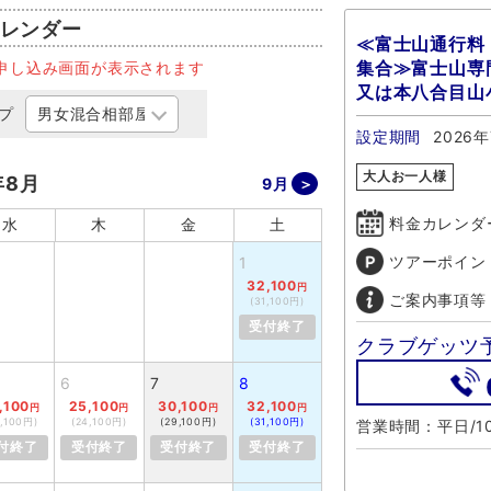
レンダー
≪富士山通行料
集合≫富士山専
申し込み画面が表示されます
又は本八合目山
プ
設定期間
2026年
大人お一人様
年8月
9月
料金カレンダ
水
木
金
土
ツアーポイン
1
32,100
円
ご案内事項等
(31,100円)
受付終了
クラブゲッツ
6
7
8
,100
25,100
30,100
32,100
円
円
円
円
4,100円)
(24,100円)
(29,100円)
(31,100円)
営業時間：平日/10
付終了
受付終了
受付終了
受付終了