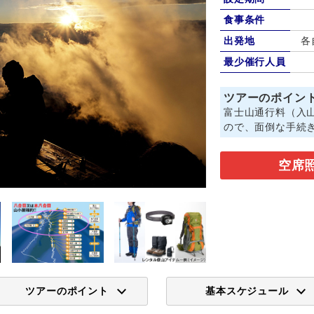
食事条件
出発地
各
最少催行人員
ツアーのポイン
富士山通行料（入
ので、面倒な手続
空席
ツアーのポイント
基本スケジュール