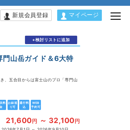
マイページ
新規会員登録
+検討リストに追加
専門山岳ガイド＆6大特
だき、五合目からは富士山のプロ「専門山
供料
お鉢巡
通行料
WEB
金
り可
込
予約可
21,600
～ 32,100
円
円
2026年7月1日 ～ 2026年9月10日