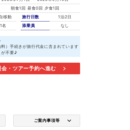
朝食1回 昼食0回 夕食1回
自移動
旅行日数
1泊2日
1名
添乗員
なし
ト
山料）手続きが旅行代金に含まれています
きが不要♪
照会・ツアー予約へ進む
ご案内事項等