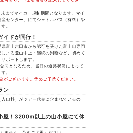
月末までマイカー規制期間となります。マイ
遺産センター」にてシャトルバス（有料）や
ます。
ガイドが同行！
梨県富士吉田市から認可を受けた富士山専門
況による登山中止・継続の判断など、初めて
りサポートします。
と合同となるため、当日の道路状況によって
ます。
場合がございます。予めご了承ください。
ラン
（入山料）がツアー代金に含まれているの
屋！3200m以上の山小屋にて休
おりません。予めご了承ください