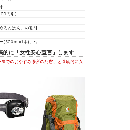
付
00円引)
山めろんぱん」の割引
500ml×1本)」付
徹底的に「女性安心宣言」します
小屋でのおやすみ場所の配慮、と徹底的に女