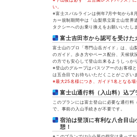
い。
※富士スバルラインは例年7月中旬から8
カー規制期間中は「山梨県立富士山世界
タクシーへのお乗り換えをお願いいたし
富士吉田市から認可を受けた
富士山のプロ「専門山岳ガイド」は、山
のガイド。歩き方やペース配分、天候状
の方でも安心して登山出来るようしっか
※登山のグループはバスツアーのお客様
は五合目でお待ちいただくことがござい
※最大25名様につき、ガイド1名となる
富士山通行料（入山料）込プ
このプランには富士登山に必要な通行料
で、事前の入山手続きが不要です。
宿泊は登頂に有利な八合目山小
憩！
※このプランでは山小屋の指定は承って