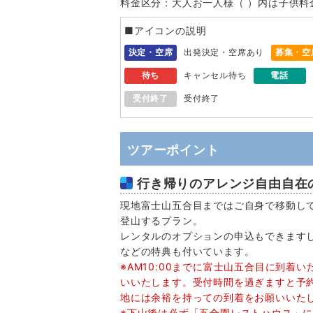
料金区分：大人お一人様（ ）内は子供料
■アイコンの説明
決定・空席
出発決定・空席あり
募集・空
待ち
キャンセル待ち
電話
受付終了
受付終了
ツアーポイント
行き帰りのアレンジ自由自在
現地富士山五合目まではご自身で移動し
登山するプラン。
レンタルのオプションの申込もできます
などの特典も付いています。
※AM10:00までに富士山五合目に到着
いいたします。受付時間を過ぎますと予
地には余裕を持っての到着をお願いいた
※下山後は必ず「五合園レストハウス」