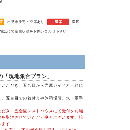
金
席
出発未決定・空席あり
満席
満席
電話にて空席状況をお問い合わせ下さい
の「現地集合プラン」
ていただき、五合目から専属ガイドと一緒に
し、五合目での着替えや休憩場所、水・軍手
いただき、五合園レストハウスにて受付をお願
約を取消させていただく事もございます。現
します。
に立ち寄り、下山者名簿を記入してくださ