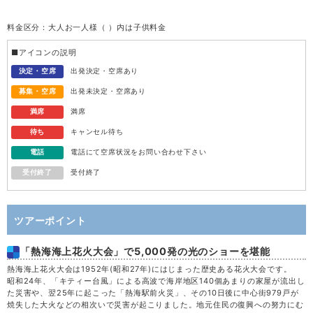
料金区分：大人お一人様（ ）内は子供料金
水
12
■アイコンの説明
木
13
決定・空席
出発決定・空席あり
募集・空席
出発未決定・空席あり
金
14
満席
満席
待ち
キャンセル待ち
土
15
電話
電話にて空席状況をお問い合わせ下さい
受付終了
受付終了
日
16
月
17
ツアーポイント
「熱海海上花火大会」で5,000発の光のショーを堪能
火
18
熱海海上花火大会は1952年(昭和27年)にはじまった歴史ある花火大会です。
昭和24年、「キティー台風」による高波で海岸地区140個あまりの家屋が流出し
水
19
た災害や、翌25年に起こった「熱海駅前火災」、その10日後に中心街979戸が
焼失した大火などの相次いで災害が起こりました。地元住民の復興への努力にむ