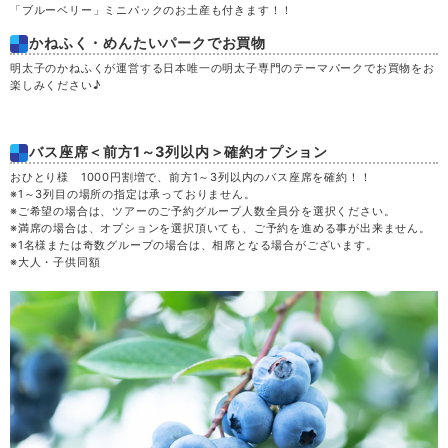
「ブルーベリー」ミニパックのお土産も付きます！！
かねふく・めんたいパークでお買物
明太子のかねふくが運営する日本唯一の明太子専門のテーマパークでお買物をお
楽しみください♪
バス座席＜前方1～3列以内＞確約オプション
おひとり様 1000円割増で、前方1～3列以内のバス座席を確約！！
※1～3列目の場所の指定は承っておりません。
※ご希望の場合は、ツアーのご予約グループ人数全員分を選択ください。
※満席の場合は、オプションを選択頂いても、ご予約を進める事が出来ません。
※1名様または奇数グループの場合は、相席となる場合がございます。
※大人・子供同額