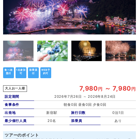
食べ放
1名参加
添乗員
WEB予
題付
可
付
約可
7,980
～ 7,980
円
円
大人お一人様
設定期間
2026年7月26日 ～ 2026年8月24日
食事条件
朝食0回 昼食0回 夕食0回
出発地
新宿駅
旅行日数
0泊1日
最少催行人員
20名
添乗員
あり
ツアーのポイント