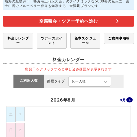
熱海の風物詩！「熱海海上花火大会」のダイナミックな5000発の花火に、富
士山麓でブルーベリー狩りも満喫する、大満足プランです！
空席照会・ツアー予約へ進む
料金カレンダ
ツアーのポイ
基本スケジュ
ご案内事項等
ー
ント
ール
料金カレンダー
出発日をクリックすると申し込み画面が表示されます
ご利用人数
部屋タイプ
2026年8月
9月
土
1
日
2