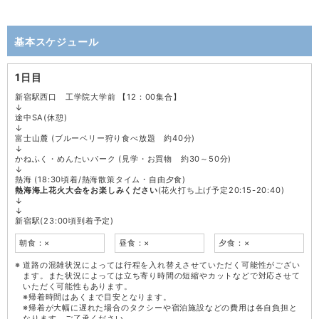
基本スケジュール
1日目
新宿駅西口 工学院大学前 【12：00集合】
↓
途中SA(休憩)
↓
富士山麓 (ブルーベリー狩り食べ放題 約40分)
↓
かねふく・めんたいパーク (見学・お買物 約30～50分)
↓
熱海 (18:30頃着/熱海散策タイム・自由夕食)
熱海海上花火大会をお楽しみください
(花火打ち上げ予定20:15-20:40)
↓
↓
新宿駅(23:00頃到着予定)
朝食：×
昼食：×
夕食：×
道路の混雑状況によっては行程を入れ替えさせていただく可能性がござい
ます。また状況によっては立ち寄り時間の短縮やカットなどで対応させて
いただく可能性もあります。
※帰着時間はあくまで目安となります。
※帰着が大幅に遅れた場合のタクシーや宿泊施設などの費用は各自負担と
なります。ご了承ください。