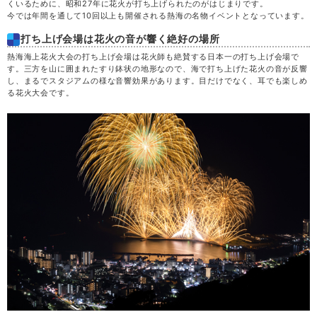
くいるために、昭和27年に花火が打ち上げられたのがはじまりです。
木
20
今では年間を通して10回以上も開催される熱海の名物イベントとなっています。
打ち上げ会場は花火の音が響く絶好の場所
金
21
熱海海上花火大会の打ち上げ会場は花火師も絶賛する日本一の打ち上げ会場で
す。三方を山に囲まれたすり鉢状の地形なので、海で打ち上げた花火の音が反響
し、まるでスタジアムの様な音響効果があります。目だけでなく、耳でも楽しめ
土
22
る花火大会です。
日
23
決定
7,980
月
24
円
(7,480円)
空席
火
25
水
26
木
27
金
28