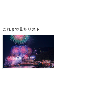
これまで見たリスト
【新宿発】夏の空に舞い上がる
5000発の光のショー「熱海海上
花火大会」＆富士山麓の絶景と赤
い宝石「ブルーベリー狩り」食べ
放題！！ 夏の思い出バスツアー
7,980円～8,980円