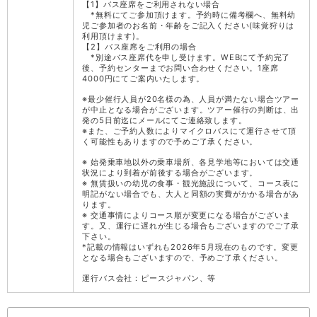
【1】バス座席をご利用されない場合
*無料にてご参加頂けます。予約時に備考欄へ、無料幼
児ご参加者のお名前・年齢をご記入ください(味覚狩りは
利用頂けます)。
【2】バス座席をご利用の場合
*別途バス座席代を申し受けます。WEBにて予約完了
後、予約センターまでお問い合わせください。1座席
4000円にてご案内いたします。
※最少催行人員が20名様の為、人員が満たない場合ツアー
が中止となる場合がございます。ツアー催行の判断は、出
発の5日前迄にメールにてご連絡致します。
※また、ご予約人数によりマイクロバスにて運行させて頂
く可能性もありますので予めご了承ください。
※ 始発乗車地以外の乗車場所、各見学地等においては交通
状況により到着が前後する場合がございます。
※ 無賃扱いの幼児の食事・観光施設について、コース表に
明記がない場合でも、大人と同額の実費がかかる場合があ
ります。
※ 交通事情によりコース順が変更になる場合がございま
す。又、運行に遅れが生じる場合もございますのでご了承
下さい。
*記載の情報はいずれも2026年5月現在のものです。変更
となる場合もございますので、予めご了承ください。
運行バス会社：ピースジャパン、等