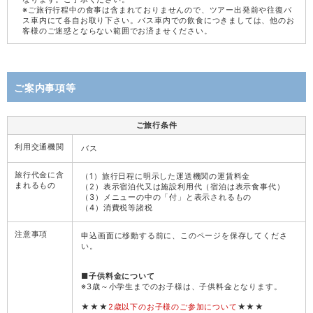
※ご旅行行程中の食事は含まれておりませんので、ツアー出発前や往復バ
ス車内にて各自お取り下さい。バス車内での飲食につきましては、他のお
客様のご迷惑とならない範囲でお済ませください。
ご案内事項等
ご旅行条件
利用交通機関
バス
旅行代金に含
（1）旅行日程に明示した運送機関の運賃料金
まれるもの
（2）表示宿泊代又は施設利用代（宿泊は表示食事代）
（3）メニューの中の「付」と表示されるもの
（4）消費税等諸税
注意事項
申込画面に移動する前に、このページを保存してくださ
い。
■子供料金について
※3歳～小学生までのお子様は、子供料金となります。
★★★
2歳以下のお子様のご参加について
★★★