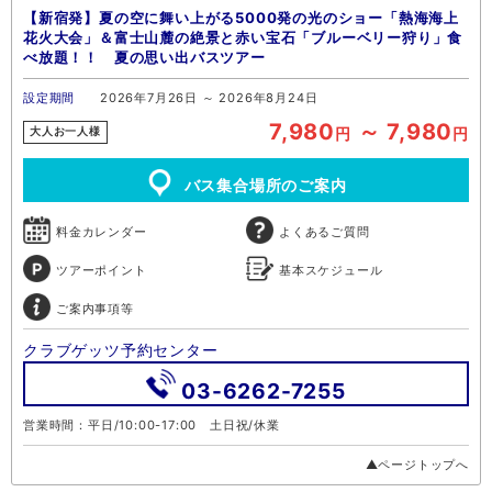
【新宿発】夏の空に舞い上がる5000発の光のショー「熱海海上
花火大会」＆富士山麓の絶景と赤い宝石「ブルーベリー狩り」食
べ放題！！ 夏の思い出バスツアー
設定期間
2026年7月26日 ～ 2026年8月24日
7,980
～ 7,980
円
円
大人お一人様
バス集合場所のご案内
料金カレンダー
よくあるご質問
ツアーポイント
基本スケジュール
ご案内事項等
クラブゲッツ予約センター
03-6262-7255
営業時間：平日/10:00-17:00 土日祝/休業
▲ページトップへ