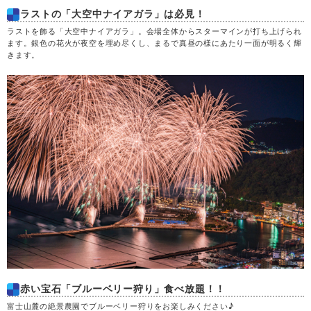
ラストの「大空中ナイアガラ」は必見！
土
29
ラストを飾る「大空中ナイアガラ」。会場全体からスターマインが打ち上げられ
ます。銀色の花火が夜空を埋め尽くし、まるで真昼の様にあたり一面が明るく輝
きます。
日
30
月
31
赤い宝石「ブルーベリー狩り」食べ放題！！
富士山麓の絶景農園でブルーベリー狩りをお楽しみください♪