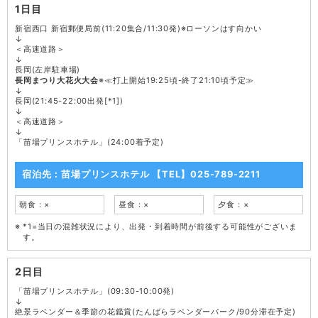
1日目
新宿西口 新宿郵便局前(11:20集合/11:30発)※ローソンはす向かい
↓
＜高速道路＞
↓
長岡(左岸駐車場)
長岡まつり大花火大会
※≪打上開始19:25頃-終了21:10頃予定≫
↓
長岡(21:45-22:00出発[*1])
↓
＜高速道路＞
↓
「苗場プリンスホテル」(24:00着予定)
宿泊先：苗場プリンスホテル 【TEL】025-789-2211
朝食：×
昼食：×
夕食：×
*1=当日の混雑状況により、出発・到着時間が前後する可能性がございま
す。
2日目
「苗場プリンスホテル」(09:30-10:00発)
↓
絶景ラベンダー＆季節の花鑑賞(たんばらラベンダーパーク/90分滞在予定)