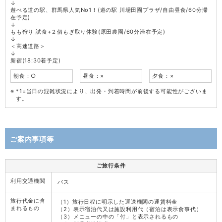
↓
遊べる道の駅、群馬県人気No1！(道の駅 川場田園プラザ/自由昼食/60分滞
在予定)
↓
もも狩り 試食+２個もぎ取り体験(原田農園/60分滞在予定)
↓
＜高速道路＞
↓
新宿(18:30着予定)
朝食：○
昼食：×
夕食：×
*1=当日の混雑状況により、出発・到着時間が前後する可能性がございま
す。
ご案内事項等
ご旅行条件
利用交通機関
バス
旅行代金に含
（1）旅行日程に明示した運送機関の運賃料金
まれるもの
（2）表示宿泊代又は施設利用代（宿泊は表示食事代）
（3）メニューの中の「付」と表示されるもの