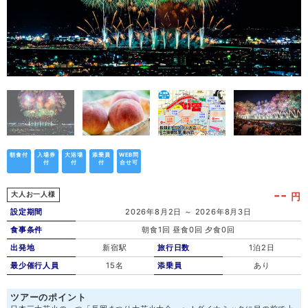
朝食付
入場券
大浴場
添乗員
WEB問
付
付
付
合せ可
--
円
大人お一人様
設定期間
2026年8月2日 ～ 2026年8月3日
食事条件
朝食1回 昼食0回 夕食0回
出発地
新宿駅
旅行日数
1泊2日
最少催行人員
15名
添乗員
あり
ツアーのポイント