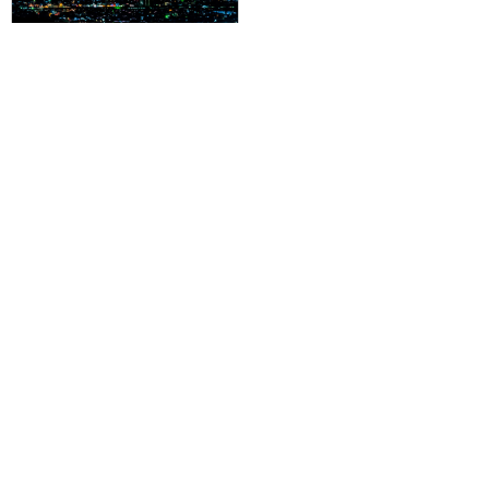
[新宿発]≪左岸団体桟敷席付≫日
本三大花火「長岡まつり大花火大
会」へ！もも狩り＆絶景ラベンダ
ー鑑賞「苗場プリンスホテル」宿
泊1泊2日
51,800円～64,800円
旅行企画実施
札幌通運株式会社
sapporo experss co.,ltd.
観光庁長官登録旅行業第225号
会社概要
個人情報保護方針について
旅行条件書と旅行約款