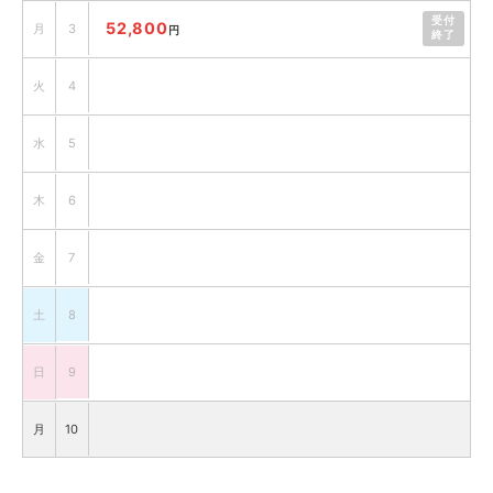
受付
52,800
月
3
円
終了
火
4
水
5
木
6
金
7
土
8
日
9
月
10
火
11