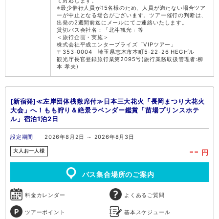
て対応します。
※最少催行人員が15名様のため、人員が満たない場合ツア
ーが中止となる場合がございます。ツアー催行の判断は、
出発の2週間前迄にメールにてご連絡いたします。
貸切バス会社名：「北斗観光」等
＜旅行企画・実施＞
株式会社平成エンタープライズ「VIPツアー」
〒353-0004 埼玉県志木市本町5-22-26 HEGビル
観光庁長官登録旅行業第2095号(旅行業務取扱管理者:柳
本 孝夫)
[新宿発]≪左岸団体桟敷席付≫日本三大花火「長岡まつり大花火
大会」へ！もも狩り＆絶景ラベンダー鑑賞「苗場プリンスホテ
ル」宿泊1泊2日
設定期間
2026年8月2日 ～ 2026年8月3日
--
円
大人お一人様
バス集合場所のご案内
料金カレンダー
よくあるご質問
ツアーポイント
基本スケジュール