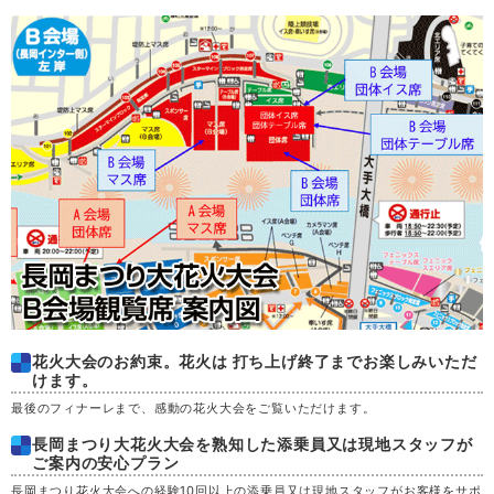
木
20
金
21
土
22
日
23
月
24
火
25
水
26
花火大会のお約束。花火は 打ち上げ終了までお楽しみいただ
けます。
最後のフィナーレまで、感動の花火大会をご覧いただけます。
木
27
長岡まつり大花火大会を熟知した添乗員又は現地スタッフが
ご案内の安心プラン
金
28
長岡まつり花火大会への経験10回以上の添乗員又は現地スタッフがお客様をサポ