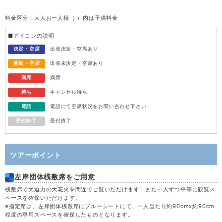
料金区分：大人お一人様（ ）内は子供料金
水
12
■アイコンの説明
木
13
決定・空席
出発決定・空席あり
募集・空席
出発未決定・空席あり
金
14
満席
満席
待ち
キャンセル待ち
土
15
電話
電話にて空席状況をお問い合わせ下さい
受付終了
受付終了
日
16
月
17
ツアーポイント
左岸団体桟敷席をご用意
火
18
桟敷席で大迫力の大花火を間近でご覧いただけます！また一人ずつ平等に観覧ス
ペースを確保いただけます。
水
19
※指定席は、左岸団体桟敷席にブルーシートにて、一人当たり約90cmx約90cm
程度の専用スペースを確保したものとなります。