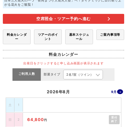
日本三大花火の一つ「長岡まつり大花火大会」へ！ダイナミックに目の前で上
がる花火をご観覧！
空席照会・ツアー予約へ進む
料金カレンダ
ツアーのポイ
基本スケジュ
ご案内事項等
ー
ント
ール
料金カレンダー
出発日をクリックすると申し込み画面が表示されます
ご利用人数
部屋タイプ
2026年8月
9月
土
1
受付
64,800
日
2
円
終了