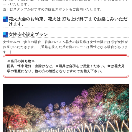
ートいたします。
当日はスタッフがおすすめの観覧スポットもご案内いたします。
土
29
花火大会のお約束。花火は 打ち上げ終了までお楽しみいただ
けます。
日
30
女性安心設定プラン
月
31
女性のみのご参加の場合、往復のバス＆花火の観覧席は女性の隣には必ず女性が
お座りいただきます。（通路を挟んだ反対側のシートは男性となる場合がありま
す。)
≪当日の持ち物≫
雨具・懐中電灯・虫除けなど。※雨具は合羽をご用意ください。傘は花火見
学の邪魔になり、他の方の迷惑となりますのでお控え下さい。