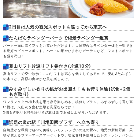
2日目は人気の観光スポットを巡ってから東京へ
たんばらラベンダーパークで絶景ラベンダー鑑賞
パーク一面に咲く花々をご覧いただけます。大展望台はラベンダー畑を一望でき
る絶好のビュースポット。ハートの畑やひまわりガーデンなど、フォトスポット
も盛り沢山！
夏山リフト片道リフト券付き(片道10分)
夏山リフトで空中散歩！このリフトは高さを低くしてあるので、安心♪たんばら
の木々と、高原の爽やかな風を楽しんで。
みすみずしい香りの桃がお出迎え！もも狩り体験(試食+2個
もぎ取り)
ワンランク上の極上桃を思う存分楽しめる、桃狩りプラン。みずみずしく香り高
い桃は、火山灰を含む土壌と高原ならでは！
2個もぎ取りお持ち帰り＆試食は畑でお召し上がりいただきます。
話題の道の駅「川場田園プラザ」へ立ち寄り
自然豊かな環境で遊べて美味しいモノいっぱいの道の駅へ。地元の新鮮野菜・果
物が買えるファーマーズマーケットや、地元食材を使用したレストラン、パン工