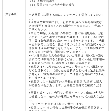
（4）消費税等諸税
（5）長岡まつり花火大会指定席代
注意事項
申込画面に移動する前に、このページを保存してくださ
い。
※混雑や交通渋滞により、行程内容(花火大会到着時間な
ど)の変更を余儀なくされる場合もありますので、予めご
了承ください。
※中止の判断は大会当日の早朝に「花火実行委員会」が行
います。そのため中止の場合の連絡は、係りより当日の午
前中又は集合場所でお知らせする場合があります。（当日
中止が決定した場合、集合するのにかかった交通費・その
他代金は返金の対象となりません。また、バス出発後に中
止が決まった場合、返金はございません。）
※バス駐車場から大会会場までのご移動は、暗い道を通り
ますので懐中電灯をご持参ください。花火大会は駐車場か
ら観覧席へは30-40分程度歩く場合があります。
※観覧席はイス席ではありません。敷物などをご用意いた
だくと便利です。（折りたたみ椅子などの持ち込みは出来
ません）。観覧席の位置によっては花火を斜めにご覧いた
だく場合があります。
※観覧席により3歳以下のお子様も観覧席(入場券)の購入
が必要な場合があります。お客様ご自身でご確認くださ
い。
※雨天対策として、合羽をご用意ください。傘は花火見学
の邪魔になり、他の方の迷惑となりますのでお控えくださ
い。
ドライバー1名または2名にて運行します。
※改正により1名の場合には運転手交代か規定時間休息し