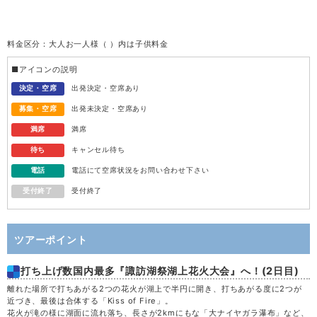
火
11
料金区分：大人お一人様（ ）内は子供料金
水
12
■アイコンの説明
木
13
決定・空席
出発決定・空席あり
募集・空席
出発未決定・空席あり
金
14
満席
満席
待ち
キャンセル待ち
土
15
電話
電話にて空席状況をお問い合わせ下さい
受付終了
受付終了
日
16
月
17
ツアーポイント
打ち上げ数国内最多『諏訪湖祭湖上花火大会』へ！(2日目)
火
18
離れた場所で打ちあがる2つの花火が湖上で半円に開き、打ちあがる度に2つが
近づき、最後は合体する「Kiss of Fire」。
水
19
花火が滝の様に湖面に流れ落ち、長さが2kmにもな「大ナイヤガラ瀑布」など、