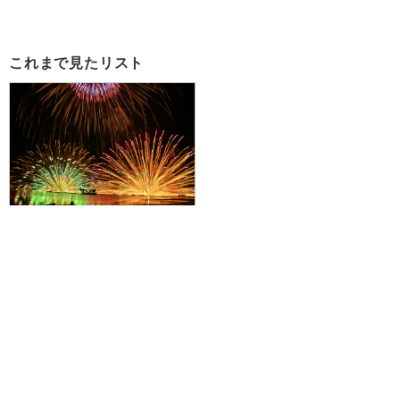
これまで見たリスト
【那覇空港発/プレミアム団体席プ
ラン】総打ち上げ数40000発の大
迫力！第76回諏訪湖祭湖上花火大
会バスツアー＆人気駅弁「峠の釜
めし」の夕食付☆JALで行く！新
宿 かどやホテルに前泊の1泊3日
85,900円～100,200円