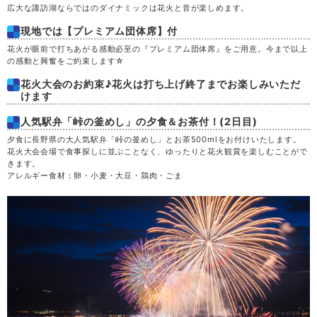
広大な諏訪湖ならではのダイナミックは花火と音が楽しめます。
木
20
現地では【プレミアム団体席】付
花火が眼前で打ちあがる感動必至の『プレミアム団体席』をご用意。今まで以上
の感動と興奮をご約束します☆
金
21
花火大会のお約束♪花火は打ち上げ終了までお楽しみいただ
けます
土
22
人気駅弁「峠の釜めし」の夕食＆お茶付！(2日目)
日
23
夕食に長野県の大人気駅弁「峠の釜めし」とお茶500mlをお付けいたします。
花火大会会場で食事探しに並ぶことなく、ゆったりと花火観賞を楽しむことがで
きます。
アレルギー食材：卵・小麦・大豆・鶏肉・ごま
月
24
火
25
水
26
木
27