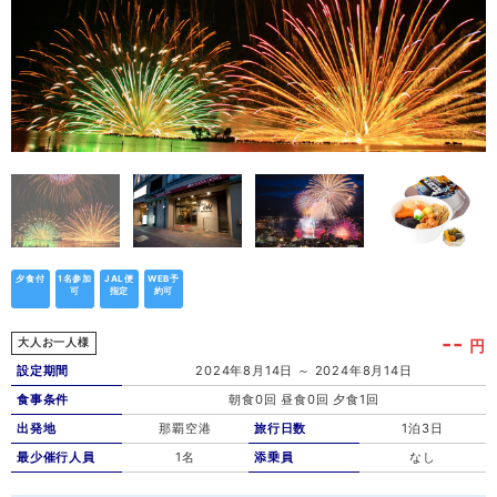
夕食付
1名参加
JAL便
WEB予
可
指定
約可
--
円
大人お一人様
設定期間
2024年8月14日 ～ 2024年8月14日
食事条件
朝食0回 昼食0回 夕食1回
出発地
那覇空港
旅行日数
1泊3日
最少催行人員
1名
添乗員
なし