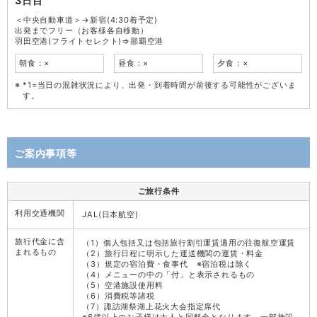
3日目
＜中央自動車道＞→新宿(4:30着予定)
出発までフリー（お客様各自移動）
羽田空港(フライトセレクト)⇒那覇空港
朝食：×
昼食：×
夕食：×
*1=当日の混雑状況により、出発・到着時間が前後する可能性がございま
す。
ご案内事項等
ご旅行条件
利用交通機関
JAL(日本航空)
旅行代金に含
（1）個人包括又は包括旅行割引運賃適用の往復航空運賃
まれるもの
（2）旅行日程に明示した運送機関の運賃・料金
（3）規定の宿泊費・食事代 ※宿泊税は除く
（4）メニューの中の「付」と表示されるもの
（5）空港施設使用料
（6）消費税等諸税
（7）諏訪湖祭湖上花火大会指定席代