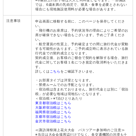
※6歳以上のお子様は大人と同料金となります。一部施設
では、6歳未満の乳幼児で、寝具・食事を必要とされない
場合にも現地施設使用料が必要な場合があります。
注意事項
申込画面に移動する前に、このページを保存してくださ
い。
・飛行機のお座席は、予約状況等の理由によりご希望のお
席が確保できない場合もございます。予めご了承くださ
い。
・航空運賃の性質上、予約確定までの間に旅行代金が変動
する可能性があります。ご予約成立時に表示されている旅
行代金での契約成立となります。
契約成立後、お客様のご都合で契約を解除する場合、旅行
代金に対してお客様１名につき規定の取消料をいただきま
す。
詳しくは
こちら
をご確認下さいませ。
・お部屋タイプは洋室となります。
・禁煙ルームでのお手配となります。
・宿泊税は含まれておりません。旅行代金とは別に「宿泊
税」が必要な地域は現地払いとなります。
＜宿泊税＞※1泊ひとりあたり
東京都宿泊税はこちら
大阪府宿泊税はこちら
福岡県宿泊税はこちら
京都市宿泊税はこちら
金沢市宿泊税はこちら
≪諏訪湖祭湖上花火大会 バスツアー参加時のご注意≫
※当日は大会会場周辺だけでなく、各交通機関の渋滞も十