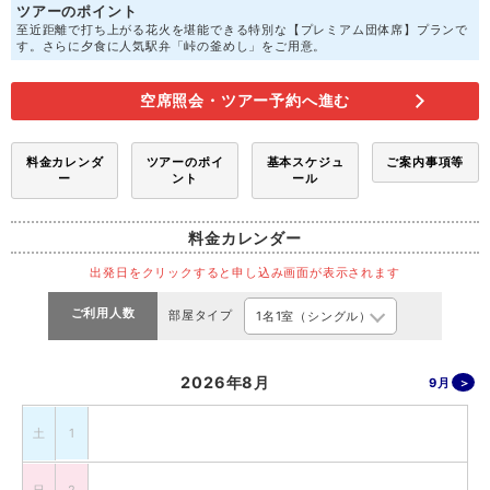
ツアーのポイント
至近距離で打ち上がる花火を堪能できる特別な【プレミアム団体席】プランで
す。さらに夕食に人気駅弁「峠の釜めし」をご用意。
空席照会・ツアー予約へ進む
料金カレンダ
ツアーのポイ
基本スケジュ
ご案内事項等
ー
ント
ール
料金カレンダー
出発日をクリックすると申し込み画面が表示されます
ご利用人数
部屋タイプ
2026年8月
9月
土
1
日