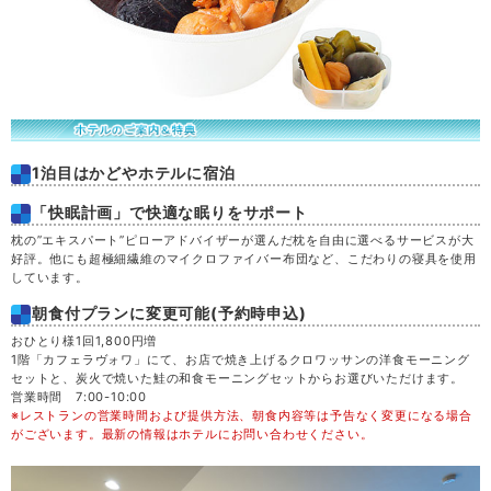
1泊目はかどやホテルに宿泊
「快眠計画」で快適な眠りをサポート
枕の”エキスパート”ピローアドバイザーが選んだ枕を自由に選べるサービスが大
好評。他にも超極細繊維のマイクロファイバー布団など、こだわりの寝具を使用
しています。
朝食付プランに変更可能(予約時申込)
おひとり様1回1,800円増
1階「カフェラヴォワ」にて、お店で焼き上げるクロワッサンの洋食モーニング
セットと、炭火で焼いた鮭の和食モーニングセットからお選びいただけます。
営業時間 7:00-10:00
※レストランの営業時間および提供方法、朝食内容等は予告なく変更になる場合
がございます。最新の情報はホテルにお問い合わせください。