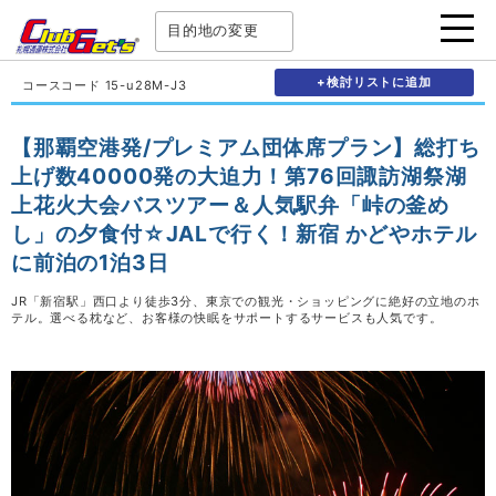
目的地の変更
+検討リストに追加
コースコード 15-u28M-J3
【那覇空港発/プレミアム団体席プラン】総打ち
上げ数40000発の大迫力！第76回諏訪湖祭湖
上花火大会バスツアー＆人気駅弁「峠の釜め
し」の夕食付☆JALで行く！新宿 かどやホテル
に前泊の1泊3日
JR「新宿駅」西口より徒歩3分、東京での観光・ショッピングに絶好の立地のホ
テル。選べる枕など、お客様の快眠をサポートするサービスも人気です。