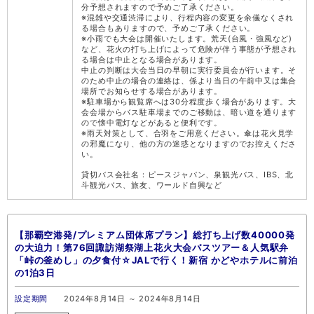
分予想されますので予めご了承ください。
※混雑や交通渋滞により、行程内容の変更を余儀なくされ
る場合もありますので、予めご了承ください。
※小雨でも大会は開催いたします。荒天(台風・強風など)
など、花火の打ち上げによって危険が伴う事態が予想され
る場合は中止となる場合があります。
中止の判断は大会当日の早朝に実行委員会が行います。そ
のため中止の場合の連絡は、係より当日の午前中又は集合
場所でお知らせする場合があります。
※駐車場から観覧席へは30分程度歩く場合があります。大
会会場からバス駐車場までのご移動は、暗い道を通ります
ので懐中電灯などがあると便利です。
※雨天対策として、合羽をご用意ください。傘は花火見学
の邪魔になり、他の方の迷惑となりますのでお控えくださ
い。
貸切バス会社名：ピースジャパン、泉観光バス、IBS、北
斗観光バス、旅友、ワールド自興など
【那覇空港発/プレミアム団体席プラン】総打ち上げ数40000発
の大迫力！第76回諏訪湖祭湖上花火大会バスツアー＆人気駅弁
「峠の釜めし」の夕食付☆JALで行く！新宿 かどやホテルに前泊
の1泊3日
設定期間
2024年8月14日 ～ 2024年8月14日