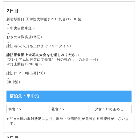
2日目
新宿駅西口 工学院大学前(12:15集合/12:30発)
↓
＜中央自動車道＞
↓
おぎのや諏訪店(休憩)
↓
諏訪着(花火打ち上げまでフリータイム)
諏訪湖祭湖上大花火大会をお楽しみください
(プレミアム団体席にて鑑賞/「峠の釜めし」のお弁当付)
≪打上開始19:00頃≫
諏訪(23:30頃出発[*1])
↓
(車中泊)
宿泊先：車中泊
朝食：×
昼食：×
夕食：峠の釜めし
*1=当日の混雑状況により、出発・到着時間が前後する可能性がございま
す。