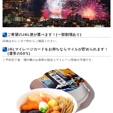
金
28
土
29
日
30
ご希望のJAL便が選べます！(一部割増あり)
詳細はカレンダー内からご確認ください。
月
31
JALマイレージカードをお持ちならマイルが貯められます！
(通常の50%)
ご予約完了後、飛行機のお座席の指定とマイレージ登録が可能です。