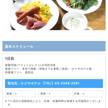
基本スケジュール
1日目
那覇空港(フライトセレクト)⇒羽田空港
着後フリー 各自で移動（現地までお客様ご負担）-かどやホテル着
到着後フリー 新宿泊
宿泊先：かどやホテル 【TEL】03-3346-2561
朝食：×
昼食：×
夕食：×
*1=当日の混雑状況により、出発・到着時間が前後する可能性がございま
す。