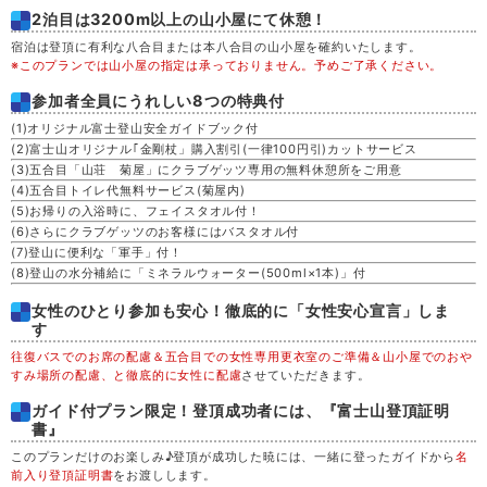
木
20
2泊目は3200m以上の山小屋にて休憩！
宿泊は登頂に有利な八合目または本八合目の山小屋を確約いたします。
※このプランでは山小屋の指定は承っておりません。予めご了承ください。
金
21
参加者全員にうれしい8つの特典付
(1)オリジナル富士登山安全ガイドブック付
土
22
(2)富士山オリジナル｢金剛杖」購入割引(一律100円引)カットサービス
(3)五合目「山荘 菊屋」にクラブゲッツ専用の無料休憩所をご用意
日
23
(4)五合目トイレ代無料サービス(菊屋内)
(5)お帰りの入浴時に、フェイスタオル付！
(6)さらにクラブゲッツのお客様にはバスタオル付
月
24
(7)登山に便利な「軍手」付！
(8)登山の水分補給に「ミネラルウォーター(500ml×1本)」付
火
25
女性のひとり参加も安心！徹底的に「女性安心宣言」しま
す
水
26
往復バスでのお席の配慮＆五合目での女性専用更衣室のご準備＆山小屋でのおや
すみ場所の配慮、と徹底的に女性に配慮
させていただきます。
ガイド付プラン限定！登頂成功者には、『富士山登頂証明
木
27
書』
このプランだけのお楽しみ♪登頂が成功した暁には、一緒に登ったガイドから
名
金
28
前入り登頂証明書
をお渡しします。