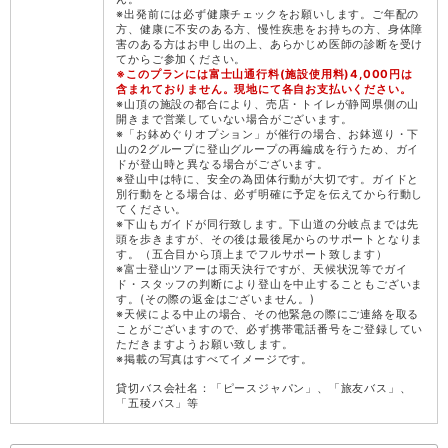
※出発前には必ず健康チェックをお願いします。ご年配の
方、健康に不安のある方、慢性疾患をお持ちの方、身体障
害のある方はお申し出の上、あらかじめ医師の診断を受け
てからご参加ください。
※このプランには富士山通行料(施設使用料)4,000円は
含まれておりません。現地にて各自お支払いください。
※山頂の施設の都合により、売店・トイレが静岡県側の山
開きまで営業していない場合がございます。
※「お鉢めぐりオプション」が催行の場合、お鉢巡り・下
山の2グループに登山グループの再編成を行うため、ガイ
ドが登山時と異なる場合がございます。
※登山中は特に、安全の為団体行動が大切です。ガイドと
別行動をとる場合は、必ず明確に予定を伝えてから行動し
てください。
※下山もガイドが同行致します。下山道の分岐点までは先
頭を歩きますが、その後は最後尾からのサポートとなりま
す。（五合目から頂上までフルサポート致します）
※富士登山ツアーは雨天決行ですが、天候状況等でガイ
ド・スタッフの判断により登山を中止することもございま
す。(その際の返金はございません。)
※天候による中止の場合、その他緊急の際にご連絡を取る
ことがございますので、必ず携帯電話番号をご登録してい
ただきますようお願い致します。
※掲載の写真はすべてイメージです。
貸切バス会社名：「ピースジャパン」、「旅友バス」、
「五稜バス」等