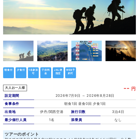
朝食付
夕食付
1名参加
子供料
JAL便
WEB予
可
金
指定
約可
--
円
大人お一人様
設定期間
2026年7月9日 ～ 2026年8月28日
食事条件
朝食1回 昼食0回 夕食1回
出発地
伊丹/関西空港
旅行日数
3泊4日
最少催行人員
1名
添乗員
なし
ツアーのポイント