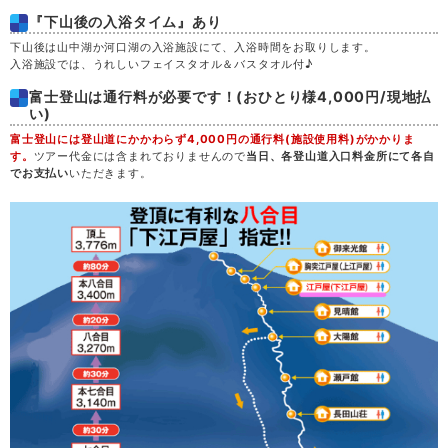
『下山後の入浴タイム』あり
土
29
下山後は山中湖か河口湖の入浴施設にて、入浴時間をお取りします。
入浴施設では、うれしいフェイスタオル＆バスタオル付♪
日
30
富士登山は通行料が必要です！(おひとり様4,000円/現地払
い)
月
富士登山には登山道にかかわらず4,000円の通行料(施設使用料)がかかりま
31
す。
ツアー代金には含まれておりませんので
当日、各登山道入口料金所にて各自
でお支払い
いただきます。