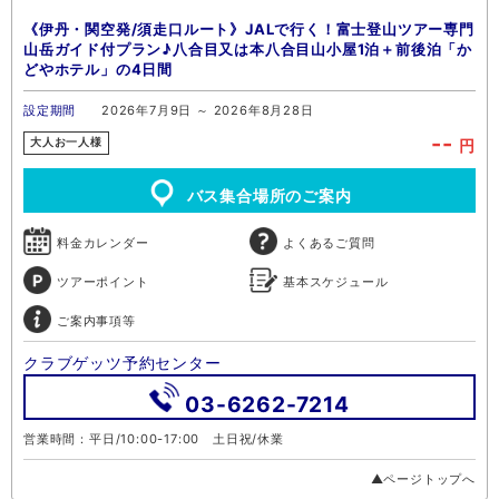
《伊丹・関空発/須走口ルート》JALで行く！富士登山ツアー専門
山岳ガイド付プラン♪八合目又は本八合目山小屋1泊＋前後泊「か
どやホテル」の4日間
設定期間
2026年7月9日 ～ 2026年8月28日
--
円
大人お一人様
バス集合場所のご案内
料金カレンダー
よくあるご質問
ツアーポイント
基本スケジュール
ご案内事項等
クラブゲッツ予約センター
03-6262-7214
営業時間：平日/10:00-17:00 土日祝/休業
▲ページトップへ