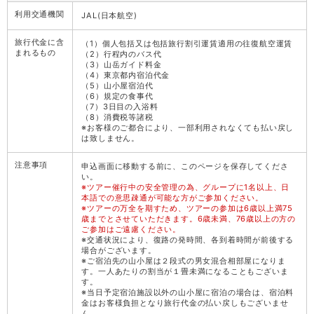
利用交通機関
JAL(日本航空)
旅行代金に含
（1）個人包括又は包括旅行割引運賃適用の往復航空運賃
まれるもの
（2）行程内のバス代
（3）山岳ガイド料金
（4）東京都内宿泊代金
（5）山小屋宿泊代
（6）規定の食事代
（7）3日目の入浴料
（8）消費税等諸税
※お客様のご都合により、一部利用されなくても払い戻し
は致しません。
注意事項
申込画面に移動する前に、このページを保存してくださ
い。
※ツアー催行中の安全管理の為、グループに1名以上、日
本語での意思疎通が可能な方がご参加ください。
※ツアーの万全を期すため、ツアーの参加は6歳以上満75
歳までとさせていただきます。6歳未満、76歳以上の方の
ご参加はご遠慮ください。
※交通状況により、復路の発時間、各到着時間が前後する
場合がございます。
※ご宿泊先の山小屋は２段式の男女混合相部屋になりま
す。一人あたりの割当が１畳未満になることもございま
す。
※当日予定宿泊施設以外の山小屋に宿泊の場合は、宿泊料
金はお客様負担となり旅行代金の払い戻しもございませ
ん。