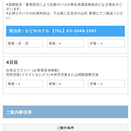
※道路状況・集客状況により往復のバスが東名高速道路経由となる場合がご
ざいます。
※お帰りのバスの出発時刻は、下山後に五合目の山荘 菊屋にてご確認くださ
い。
宿泊先：かどやホテル 【TEL】03-3346-2561
朝食：弁 当
昼食：×
夕食：×
4日目
出発までフリー（お客様各自移動）
羽田空港(フライトセレクト)⇒伊丹空港または関西国際空港
朝食：×
昼食：×
夕食：×
ご案内事項等
ご旅行条件