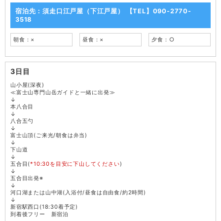
宿泊先：須走口江戸屋（下江戸屋） 【TEL】090-2770-
3518
朝食：×
昼食：×
夕食：○
3日目
山小屋(深夜)
≪富士山専門山岳ガイドと一緒に出発≫
↓
本八合目
↓
八合五勺
↓
富士山頂(ご来光/朝食は弁当)
↓
下山道
↓
五合目(
*10:30を目安に下山してください
)
↓
五合目出発※
↓
河口湖または山中湖(入浴付/昼食は自由食/約2時間)
↓
新宿駅西口(18:30着予定)
到着後フリー 新宿泊