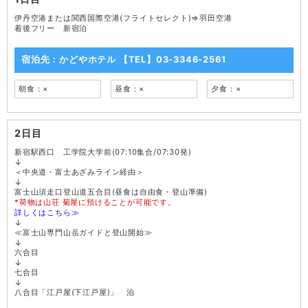
伊丹空港または関西国際空港(フライトセレクト)⇒羽田空港
着後フリー 新宿泊
宿泊先：かどやホテル 【TEL】03-3346-2561
朝食：×
昼食：×
夕食：×
2日目
新宿駅西口 工学院大学前(07:10集合/07:30発)
↓
＜中央道・富士あざみライン経由＞
↓
富士山須走口登山道五合目(昼食は自由食・登山準備)
*荷物は山荘 菊屋に預けることが可能です。
詳しくはこちら≫
↓
≪富士山専門山岳ガイドと登山開始≫
↓
六合目
↓
七合目
↓
八合目「江戸屋(下江戸屋)」 泊