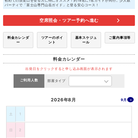
初めての須走口を登る方に特にオススメ！約18名に1名ガイドが同行。少人数
パーティで「富士山専門山岳ガイド」と登る安心コース！
空席照会・ツアー予約へ進む
料金カレンダ
ツアーのポイ
基本スケジュ
ご案内事項等
ー
ント
ール
料金カレンダー
出発日をクリックすると申し込み画面が表示されます
ご利用人数
部屋タイプ
2026年8月
9月
土
1
日
2