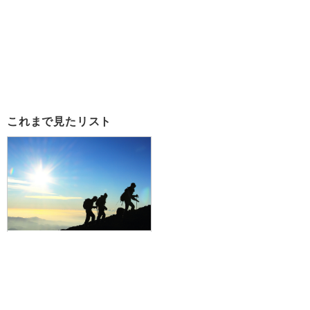
これまで見たリスト
《伊丹・関空発/須走口ルート》
JALで行く！富士登山ツアー専門
山岳ガイド付プラン♪八合目又は本
八合目山小屋1泊＋前後泊「かどや
ホテル」の4日間
0円～0円