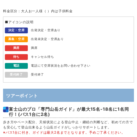
料金区分：大人お一人様（ ）内は子供料金
水
12
■アイコンの説明
木
13
決定・空席
出発決定・空席あり
募集・空席
出発未決定・空席あり
金
14
満席
満席
待ち
キャンセル待ち
土
15
電話
電話にて空席状況をお問い合わせ下さい
受付終了
受付終了
日
16
月
17
ツアーポイント
富士山のプロ「専門山岳ガイド」が最大15名-18名に1名同
火
18
行！(バス1台に2名)
歩き方やペース配分、天候状況による登山中止・継続の判断など、初めての方で
水
19
も安心して登山出来るよう山岳ガイドがしっかりサポートします。
※バス1台に付き、ガイドは最大2名までとなります。予めご了承ください。