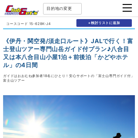
目的地の変更
+検討リストに追加
コースコード 15-628K-J4
《伊丹・関空発/須走口ルート》JALで行く！富
士登山ツアー専門山岳ガイド付プラン♪八合目
又は本八合目山小屋1泊＋前後泊「かどやホテ
ル」の4日間
ガイドはおおむね参加者18名にひとり！安心サポートの「富士山専門ガイド付」
富士山ツアー