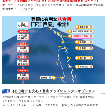
富士登山には登山道にかかわらず4,000円の通行料(施設使用料)がかかりま
土
29
す。
ツアー代金には含まれておりませんので
当日、各登山道入口料金所にて各自
でお支払い
いただきます。
日
30
月
31
登山初心者にも安心！登山グッズのレンタルオプション！
別途割増し料金にて登山グッズのレンタルもご予約承ります(事前予約制)
※ご予約ページより選択ください。
※レンタルは五合目「山荘 菊屋」にて受取り、お帰りの入浴施設で返却です。