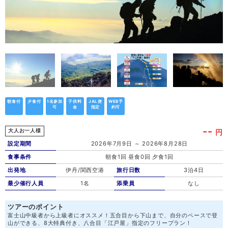
朝食付
夕食付
1名参加
子供料
JAL便
WEB予
可
金
指定
約可
--
円
大人お一人様
設定期間
2026年7月9日 ～ 2026年8月28日
食事条件
朝食1回 昼食0回 夕食1回
出発地
伊丹/関西空港
旅行日数
3泊4日
最少催行人員
1名
添乗員
なし
ツアーのポイント
富士山中級者から上級者にオススメ！五合目から下山まで、自分のペースで登
山ができる、8大特典付き、八合目「江戸屋」指定のフリープラン！