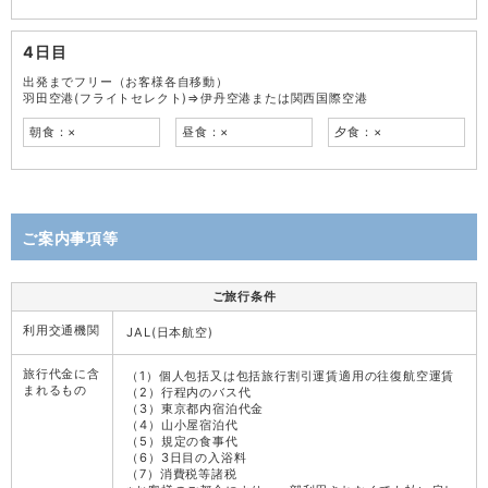
4日目
出発までフリー（お客様各自移動）
羽田空港(フライトセレクト)⇒伊丹空港または関西国際空港
朝食：×
昼食：×
夕食：×
ご案内事項等
ご旅行条件
利用交通機関
JAL(日本航空)
旅行代金に含
（1）個人包括又は包括旅行割引運賃適用の往復航空運賃
まれるもの
（2）行程内のバス代
（3）東京都内宿泊代金
（4）山小屋宿泊代
（5）規定の食事代
（6）3日目の入浴料
（7）消費税等諸税