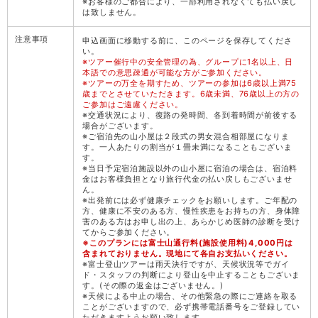
※お客様のご都合により、一部利用されなくても払い戻し
は致しません。
注意事項
申込画面に移動する前に、このページを保存してくださ
い。
※ツアー催行中の安全管理の為、グループに1名以上、日
本語での意思疎通が可能な方がご参加ください。
※ツアーの万全を期すため、ツアーの参加は6歳以上満75
歳までとさせていただきます。6歳未満、76歳以上の方の
ご参加はご遠慮ください。
※交通状況により、復路の発時間、各到着時間が前後する
場合がございます。
※ご宿泊先の山小屋は２段式の男女混合相部屋になりま
す。一人あたりの割当が１畳未満になることもございま
す。
※当日予定宿泊施設以外の山小屋に宿泊の場合は、宿泊料
金はお客様負担となり旅行代金の払い戻しもございませ
ん。
※出発前には必ず健康チェックをお願いします。ご年配の
方、健康に不安のある方、慢性疾患をお持ちの方、身体障
害のある方はお申し出の上、あらかじめ医師の診断を受け
てからご参加ください。
※このプランには富士山通行料(施設使用料)4,000円は
含まれておりません。現地にて各自お支払いください。
※富士登山ツアーは雨天決行ですが、天候状況等でガイ
ド・スタッフの判断により登山を中止することもございま
す。(その際の返金はございません。)
※天候による中止の場合、その他緊急の際にご連絡を取る
ことがございますので、必ず携帯電話番号をご登録してい
ただきますようお願い致します。