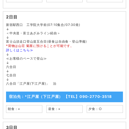
2日目
新宿駅西口 工学院大学前(07:10集合/07:30発)
↓
＜中央道・富士あざみライン経由＞
↓
富士山須走口登山道五合目(昼食は自由食・登山準備)
*荷物は山荘 菊屋に預けることが可能です。
詳しくはこちら≫
↓
≪お客様のペースで登山≫
↓
六合目
↓
七合目
↓
八合目「江戸屋(下江戸屋)」 泊
宿泊先：*江戸屋（下江戸屋） 【TEL】090-2770-3518
朝食：×
昼食：×
夕食：○
3日目