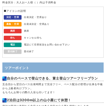
料金区分：大人お一人様（ ）内は子供料金
水
12
■アイコンの説明
木
13
決定・空席
出発決定・空席あり
募集・空席
出発未決定・空席あり
金
14
満席
満席
待ち
キャンセル待ち
土
15
電話
電話にて空席状況をお問い合わせ下さい
受付終了
受付終了
日
16
月
17
ツアーポイント
自分のペースで登山できる、富士登山ツアーフリープラン
火
18
五合目から翌日のバス出発時間まで完全フリー、ペース配分の管理が出来る中級
から上級者向けプラン。
水
19
もちろんお帰りの際の入浴も付いてます！
2泊目は3200m以上の山小屋にて休憩！
木
20
宿泊は登頂に有利な八合目または本八合目の山小屋を確約いたします。