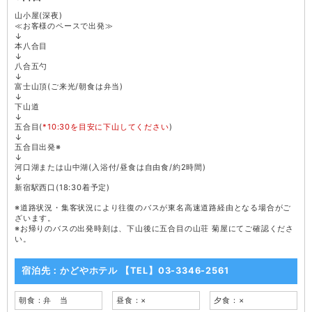
山小屋(深夜)
≪お客様のペースで出発≫
↓
本八合目
↓
八合五勺
↓
富士山頂(ご来光/朝食は弁当)
↓
下山道
↓
五合目(
*10:30を目安に下山してください
)
↓
五合目出発※
↓
河口湖または山中湖(入浴付/昼食は自由食/約2時間)
↓
新宿駅西口(18:30着予定)
※道路状況・集客状況により往復のバスが東名高速道路経由となる場合がご
ざいます。
※お帰りのバスの出発時刻は、下山後に五合目の山荘 菊屋にてご確認くださ
い。
宿泊先：かどやホテル 【TEL】03-3346-2561
朝食：弁 当
昼食：×
夕食：×