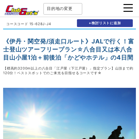
目的地の変更
+検討リストに追加
コースコード 15-628J-J4
《伊丹・関空発/須走口ルート》JALで行く！富
士登山ツアーフリープラン☆八合目又は本八合
目山小屋1泊＋前後泊「かどやホテル」の4日間
【標高約3200m以上の八合目「江戸屋（下江戸屋）」指定プラン】山頂まで約
120分！ベストスポットでのご来光を目指せるコースです☆