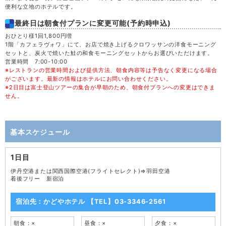
便利な立地のホテルです。
最終日は朝食付プランに変更可能(予約時申込)
おひとり様1回1,800円増
1階「カフェラヴォワ」にて、お店で焼き上げるクロワッサンの洋食モーニング
セットと、炭火で焼いた鮭の和食モーニングセットからお選びいただけます。
営業時間 7:00-10:00
※レストランの営業時間および提供方法、朝食内容等は予告なく変更になる場合
がございます。最新の情報はホテルにお問い合わせください。
※2日目は富士登山ツアーの集合が早朝のため、朝食付プランへの変更はできま
せん。
基本スケジュール
1日目
伊丹空港または関西国際空港(フライトセレクト)⇒羽田空港
着後フリー 新宿泊
宿泊先：かどやホテル 【TEL】03-3346-2561
朝食：×
昼食：×
夕食：×