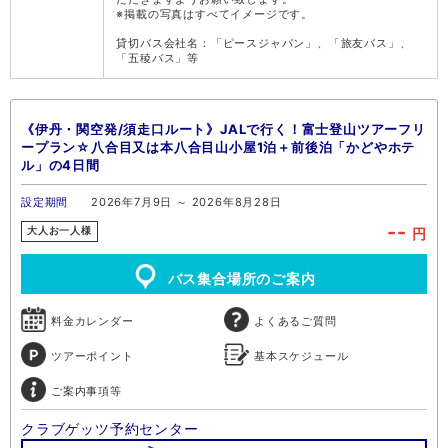
※掲載の写真はすべてイメージです。
貸切バス会社名：「ピースジャパン」、「旅友バス」、
「五稜バス」等
《伊丹・関空発/須走口ルート》JALで行く！富士登山ツアーフリ
ープラン☆八合目又は本八合目山小屋1泊＋前後泊「かどやホテ
ル」の4日間
設定期間
2026年7月9日 ～ 2026年8月28日
--
円
大人お一人様
バス集合場所のご案内
料金カレンダー
よくあるご質問
ツアーポイント
基本スケジュール
ご案内事項等
クラブゲッツ予約センター